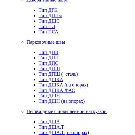
Тип ДГК
Тип ДППм
Тип ДШС
Тип ПЛ
Тип ПСА
Парковочные швы
Тип ДПВ
Тип ДПП
Тип ДПС
Тип ДПШ
Тип ДПШ (+сталь)
Тип ДШКА
Тип ДШКА (на опорах)
Тип ДШКА-ФАС
Тип ДШН
Тип ДШН (на опорах)
Пешеходные с повышенной нагрузкой
Тип ДША
Тип ДША.Т
Тип ДША.Т (на опорах)