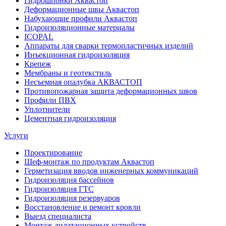
Гидрошпонки Аквастоп
Деформационные швы Аквастоп
Набухающие профили Аквастоп
Гидроизоляционные материалы
ICOPAL
Аппараты для сварки термопластичных изделий
Инъекционная гидроизоляция
Крепеж
Мембраны и геотекстиль
Несъемная опалубка АКВАСТОП
Противопожарная защита деформационных швов
Профили ПВХ
Уплотнители
Цементная гидроизоляция
Услуги
Проектирование
Шеф-монтаж по продуктам Аквастоп
Герметизация вводов инженерных коммуникаций
Гидроизоляция бассейнов
Гидроизоляция ГТС
Гидроизоляция резервуаров
Восстановление и ремонт кровли
Выезд специалиста
Монтаж дилатационных устройств