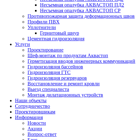
Несъемная опалубка АКВАСТОП ПД2
Несъемная опалубка АКВАСТОП СР
Противопожарная защита деформационных швов
Профили ПВХ
Уплотнители
Гернитовый шнур
Цементная гидроизоляция
Услуги
Проектирование
Шеф-монтаж по продуктам Аквастоп
Герметизация вводов инженерных коммуникаций
Гидроизоляция бассейнов
Гидроизоляция ГТС
Гидроизоляция резервуаров
Восстановление и ремонт кровли
Выезд специалиста
Монтаж дилатационных устройств
Наши объекты
Сотрудничество
Проектировщикам
Информация
Новости
Акции
Вопрос-ответ
Блог