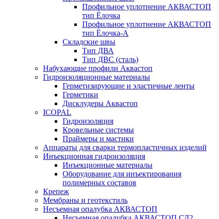
Профильное уплотнение АКВАСТОП
тип Ёлочка
Профильное уплотнение АКВАСТОП
тип Ёлочка-А
Складские швы
Тип ДВА
Тип ДВС (сталь)
Набухающие профили Аквастоп
Гидроизоляционные материалы
Герметизирующие и эластичные ленты
Герметики
Дисклудеры Аквастоп
ICOPAL
Гидроизоляция
Кровельные системы
Праймеры и мастики
Аппараты для сварки термопластичных изделий
Инъекционная гидроизоляция
Инъекционные материалы
Оборудование для инъектирования
полимерных составов
Крепеж
Мембраны и геотекстиль
Несъемная опалубка АКВАСТОП
Несъемная опалубка АКВАСТОП СД2