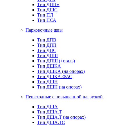
Тип ДППм
Тип ДШС
Тип ПЛ
Тип ПСА
Парковочные швы
Тип ДПВ
Тип ДПП
Тип ДПС
Тип ДПШ
Тип ДПШ (+сталь)
Тип ДШКА
Тип ДШКА (на опорах)
Тип ДШКА-ФАС
Тип ДШН
Тип ДШН (на опорах)
Пешеходные с повышенной нагрузкой
Тип ДША
Тип ДША.Т
Тип ДША.Т (на опорах)
Тип ДША.ТС