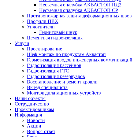
Несъемная опалубка АКВАСТОП ПД2
Несъемная опалубка АКВАСТОП СР
Противопожарная защита деформационных швов
Профили ПВХ
Уплотнители
Гернитовый шнур
Цементная гидроизоляция
Услуги
Проектирование
Шеф-монтаж по продуктам Аквастоп
Герметизация вводов инженерных коммуникаций
Гидроизоляция бассейнов
Гидроизоляция ГТС
Гидроизоляция резервуаров
Восстановление и ремонт кровли
Выезд специалиста
Монтаж дилатационных устройств
Наши объекты
Сотрудничество
Проектировщикам
Информация
Новости
Акции
Вопрос-ответ
Блог