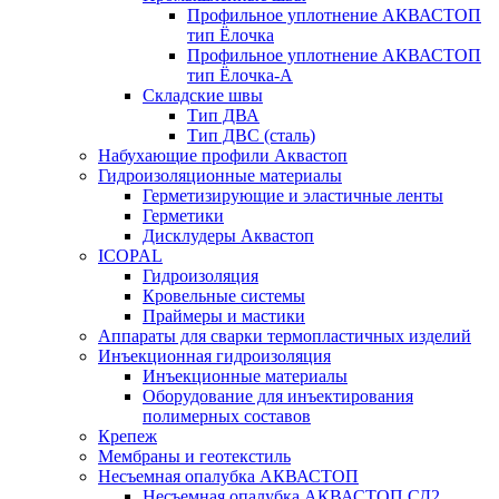
Профильное уплотнение АКВАСТОП
тип Ёлочка
Профильное уплотнение АКВАСТОП
тип Ёлочка-А
Складские швы
Тип ДВА
Тип ДВС (сталь)
Набухающие профили Аквастоп
Гидроизоляционные материалы
Герметизирующие и эластичные ленты
Герметики
Дисклудеры Аквастоп
ICOPAL
Гидроизоляция
Кровельные системы
Праймеры и мастики
Аппараты для сварки термопластичных изделий
Инъекционная гидроизоляция
Инъекционные материалы
Оборудование для инъектирования
полимерных составов
Крепеж
Мембраны и геотекстиль
Несъемная опалубка АКВАСТОП
Несъемная опалубка АКВАСТОП СД2