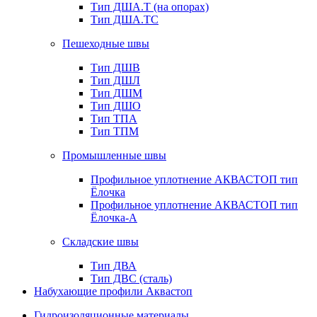
Тип ДША.Т (на опорах)
Тип ДША.ТС
Пешеходные швы
Тип ДШВ
Тип ДШЛ
Тип ДШМ
Тип ДШО
Тип ТПА
Тип ТПМ
Промышленные швы
Профильное уплотнение АКВАСТОП тип
Ёлочка
Профильное уплотнение АКВАСТОП тип
Ёлочка-А
Складские швы
Тип ДВА
Тип ДВС (сталь)
Набухающие профили Аквастоп
Гидроизоляционные материалы