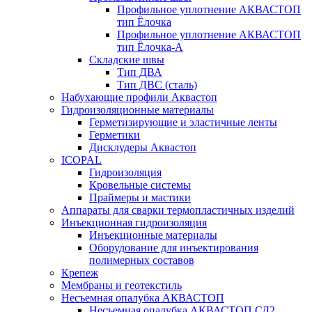
Профильное уплотнение АКВАСТОП
тип Ёлочка
Профильное уплотнение АКВАСТОП
тип Ёлочка-А
Складские швы
Тип ДВА
Тип ДВС (сталь)
Набухающие профили Аквастоп
Гидроизоляционные материалы
Герметизирующие и эластичные ленты
Герметики
Дисклудеры Аквастоп
ICOPAL
Гидроизоляция
Кровельные системы
Праймеры и мастики
Аппараты для сварки термопластичных изделий
Инъекционная гидроизоляция
Инъекционные материалы
Оборудование для инъектирования
полимерных составов
Крепеж
Мембраны и геотекстиль
Несъемная опалубка АКВАСТОП
Несъемная опалубка АКВАСТОП СД2