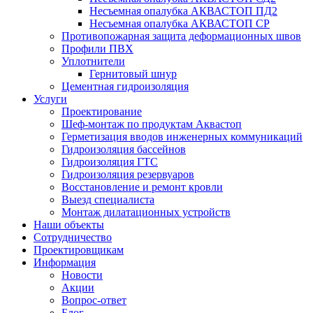
Несъемная опалубка АКВАСТОП ПД2
Несъемная опалубка АКВАСТОП СР
Противопожарная защита деформационных швов
Профили ПВХ
Уплотнители
Гернитовый шнур
Цементная гидроизоляция
Услуги
Проектирование
Шеф-монтаж по продуктам Аквастоп
Герметизация вводов инженерных коммуникаций
Гидроизоляция бассейнов
Гидроизоляция ГТС
Гидроизоляция резервуаров
Восстановление и ремонт кровли
Выезд специалиста
Монтаж дилатационных устройств
Наши объекты
Сотрудничество
Проектировщикам
Информация
Новости
Акции
Вопрос-ответ
Блог