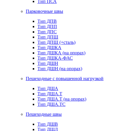
Тип ПСА
Парковочные швы
Тип ДПВ
Тип ДПП
Тип ДПС
Тип ДПШ
Тип ДПШ (+сталь)
Тип ДШКА
Тип ДШКА (на опорах)
Тип ДШКА-ФАС
Тип ДШН
Тип ДШН (на опорах)
Пешеходные с повышенной нагрузкой
Тип ДША
Тип ДША.Т
Тип ДША.Т (на опорах)
Тип ДША.ТС
Пешеходные швы
Тип ДШВ
Тип ДШЛ