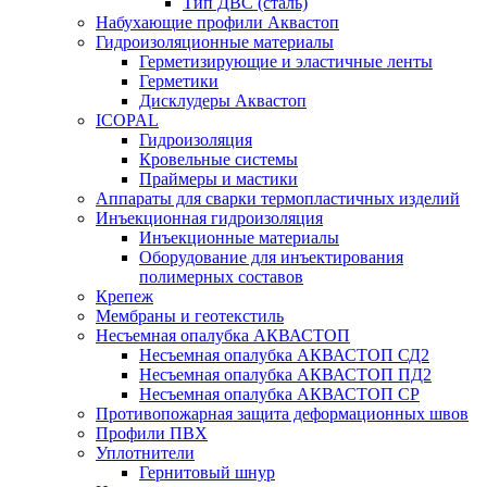
Тип ДВС (сталь)
Набухающие профили Аквастоп
Гидроизоляционные материалы
Герметизирующие и эластичные ленты
Герметики
Дисклудеры Аквастоп
ICOPAL
Гидроизоляция
Кровельные системы
Праймеры и мастики
Аппараты для сварки термопластичных изделий
Инъекционная гидроизоляция
Инъекционные материалы
Оборудование для инъектирования
полимерных составов
Крепеж
Мембраны и геотекстиль
Несъемная опалубка АКВАСТОП
Несъемная опалубка АКВАСТОП СД2
Несъемная опалубка АКВАСТОП ПД2
Несъемная опалубка АКВАСТОП СР
Противопожарная защита деформационных швов
Профили ПВХ
Уплотнители
Гернитовый шнур