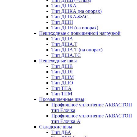
Тип ДПШ (+сталь)
Тип ДШКА
Тип ДШКА (на опорах)
Тип ДШКА-ФАС
Тип ДШН
Тип ДШН (на опорах)
Пешеходные с повышенной нагрузкой
Тип ДША
Тип ДША.Т
Тип ДША.Т (на опорах)
Тип ДША.ТС
Пешеходные швы
Тип ДШВ
Тип ДШЛ
Тип ДШМ
Тип ДШО
Тип ТПА
Тип ТПМ
Промышленные швы
Профильное уплотнение АКВАСТОП
тип Ёлочка
Профильное уплотнение АКВАСТОП
тип Ёлочка-А
Складские швы
Тип ДВА