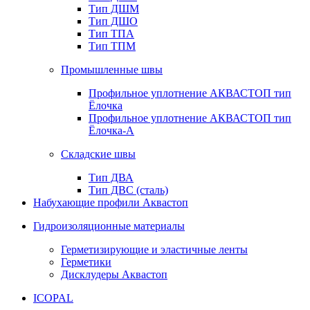
Тип ДШМ
Тип ДШО
Тип ТПА
Тип ТПМ
Промышленные швы
Профильное уплотнение АКВАСТОП тип
Ёлочка
Профильное уплотнение АКВАСТОП тип
Ёлочка-А
Складские швы
Тип ДВА
Тип ДВС (сталь)
Набухающие профили Аквастоп
Гидроизоляционные материалы
Герметизирующие и эластичные ленты
Герметики
Дисклудеры Аквастоп
ICOPAL