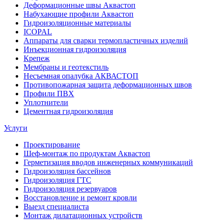
Деформационные швы Аквастоп
Набухающие профили Аквастоп
Гидроизоляционные материалы
ICOPAL
Аппараты для сварки термопластичных изделий
Инъекционная гидроизоляция
Крепеж
Мембраны и геотекстиль
Несъемная опалубка АКВАСТОП
Противопожарная защита деформационных швов
Профили ПВХ
Уплотнители
Цементная гидроизоляция
Услуги
Проектирование
Шеф-монтаж по продуктам Аквастоп
Герметизация вводов инженерных коммуникаций
Гидроизоляция бассейнов
Гидроизоляция ГТС
Гидроизоляция резервуаров
Восстановление и ремонт кровли
Выезд специалиста
Монтаж дилатационных устройств