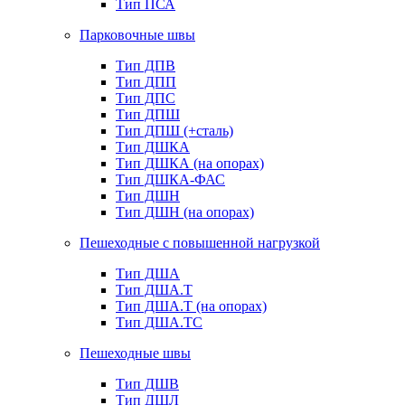
Тип ПСА
Парковочные швы
Тип ДПВ
Тип ДПП
Тип ДПС
Тип ДПШ
Тип ДПШ (+сталь)
Тип ДШКА
Тип ДШКА (на опорах)
Тип ДШКА-ФАС
Тип ДШН
Тип ДШН (на опорах)
Пешеходные с повышенной нагрузкой
Тип ДША
Тип ДША.Т
Тип ДША.Т (на опорах)
Тип ДША.ТС
Пешеходные швы
Тип ДШВ
Тип ДШЛ