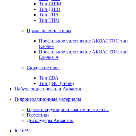
Тип ДШМ
Тип ДШО
Тип ТПА
Тип ТПМ
Промышленные швы
Профильное уплотнение АКВАСТОП тип
Ёлочка
Профильное уплотнение АКВАСТОП тип
Ёлочка-А
Складские швы
Тип ДВА
Тип ДВС (сталь)
Набухающие профили Аквастоп
Гидроизоляционные материалы
Герметизирующие и эластичные ленты
Герметики
Дисклудеры Аквастоп
ICOPAL