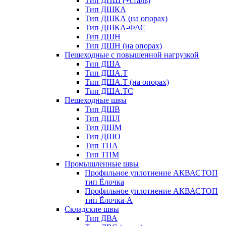
Тип ДПШ (+сталь)
Тип ДШКА
Тип ДШКА (на опорах)
Тип ДШКА-ФАС
Тип ДШН
Тип ДШН (на опорах)
Пешеходные с повышенной нагрузкой
Тип ДША
Тип ДША.Т
Тип ДША.Т (на опорах)
Тип ДША.ТС
Пешеходные швы
Тип ДШВ
Тип ДШЛ
Тип ДШМ
Тип ДШО
Тип ТПА
Тип ТПМ
Промышленные швы
Профильное уплотнение АКВАСТОП
тип Ёлочка
Профильное уплотнение АКВАСТОП
тип Ёлочка-А
Складские швы
Тип ДВА