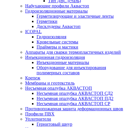
Тип ДВС (сталь)
Набухающие профили Аквастоп
Гидроизоляционные материалы
Герметизирующие и эластичные ленты
Герметики
Дисклудеры Аквастоп
ICOPAL
Гидроизоляция
Кровельные системы
Праймеры и мастики
Аппараты для сварки термопластичных изделий
Инъекционная гидроизоляция
Инъекционные материалы
Оборудование для инъектирования
полимерных составов
Крепеж
Мембраны и геотекстиль
Несъемная опалубка АКВАСТОП
Несъемная опалубка АКВАСТОП СД2
Несъемная опалубка АКВАСТОП ПД2
Несъемная опалубка АКВАСТОП СР
Противопожарная защита деформационных швов
Профили ПВХ
Уплотнители
Гернитовый шнур