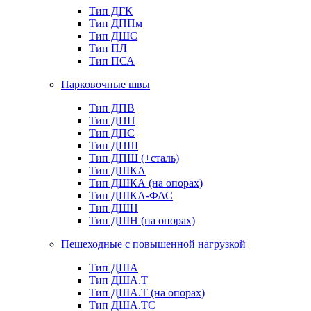
Тип ДГК
Тип ДППм
Тип ДШС
Тип ПЛ
Тип ПСА
Парковочные швы
Тип ДПВ
Тип ДПП
Тип ДПС
Тип ДПШ
Тип ДПШ (+сталь)
Тип ДШКА
Тип ДШКА (на опорах)
Тип ДШКА-ФАС
Тип ДШН
Тип ДШН (на опорах)
Пешеходные с повышенной нагрузкой
Тип ДША
Тип ДША.Т
Тип ДША.Т (на опорах)
Тип ДША.ТС