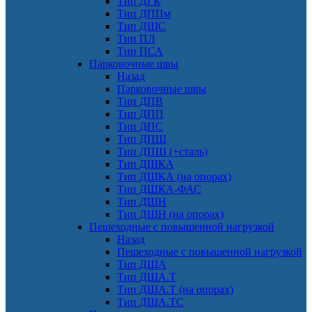
Тип ДГК
Тип ДППм
Тип ДШС
Тип ПЛ
Тип ПСА
Парковочные швы
Назад
Парковочные швы
Тип ДПВ
Тип ДПП
Тип ДПС
Тип ДПШ
Тип ДПШ (+сталь)
Тип ДШКА
Тип ДШКА (на опорах)
Тип ДШКА-ФАС
Тип ДШН
Тип ДШН (на опорах)
Пешеходные с повышенной нагрузкой
Назад
Пешеходные с повышенной нагрузкой
Тип ДША
Тип ДША.Т
Тип ДША.Т (на опорах)
Тип ДША.ТС