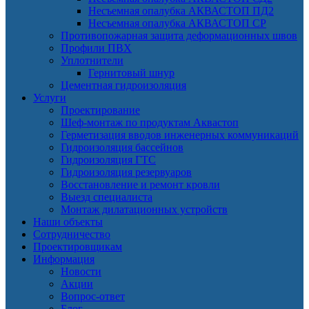
Несъемная опалубка АКВАСТОП ПД2
Несъемная опалубка АКВАСТОП СР
Противопожарная защита деформационных швов
Профили ПВХ
Уплотнители
Гернитовый шнур
Цементная гидроизоляция
Услуги
Проектирование
Шеф-монтаж по продуктам Аквастоп
Герметизация вводов инженерных коммуникаций
Гидроизоляция бассейнов
Гидроизоляция ГТС
Гидроизоляция резервуаров
Восстановление и ремонт кровли
Выезд специалиста
Монтаж дилатационных устройств
Наши объекты
Сотрудничество
Проектировщикам
Информация
Новости
Акции
Вопрос-ответ
Блог