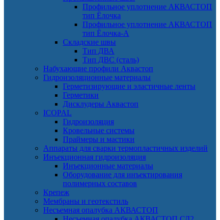
Профильное уплотнение АКВАСТОП
тип Ёлочка
Профильное уплотнение АКВАСТОП
тип Ёлочка-А
Складские швы
Тип ДВА
Тип ДВС (сталь)
Набухающие профили Аквастоп
Гидроизоляционные материалы
Герметизирующие и эластичные ленты
Герметики
Дисклудеры Аквастоп
ICOPAL
Гидроизоляция
Кровельные системы
Праймеры и мастики
Аппараты для сварки термопластичных изделий
Инъекционная гидроизоляция
Инъекционные материалы
Оборудование для инъектирования
полимерных составов
Крепеж
Мембраны и геотекстиль
Несъемная опалубка АКВАСТОП
Несъемная опалубка АКВАСТОП СД2