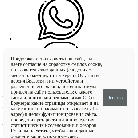
Продолжая использовать наш сайт, вы
даете согласие на обработку файлов cookie,
пользовательских данных (сведения о
местоположении; тип и версия ОС; тип и
версия Браузера; тип устройства и
разрешение его экрана; источник откуда
пришел на сайт пользователь; с какого
Офис компании:
г. Новосибирск, ул. Дуси Ковальчук, 270/3
сайта или по какой рекламе; язык ОС и
Понятно
Браузера; какие страницы открывает и на
Склад:
г. Новосибирск, ул. Петухова 29/1 В
какие кнопки нажимает пользователь; ip-
адрес) в целях функционирования сайта,
info@aquastroy54.ru
проведения ретаргетинга и проведения
2026
Аквастрой - Ваш надежный партнер в области
статистических исследований и обзоров.
гидроизоляции
Если вы не хотите, чтобы ваши данные
обрабатывались, покиньте сайт.