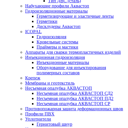
Тип ДВС (сталь)
Набухающие профили Аквастоп
Гидроизоляционные материалы
Герметизирующие и эластичные ленты
Герметики
Дисклудеры Аквастоп
ICOPAL
Гидроизоляция
Кровельные системы
Праймеры и мастики
Аппараты для сварки термопластичных изделий
Инъекционная гидроизоляция
Инъекционные материалы
Оборудование для инъектирования
полимерных составов
Крепеж
Мембраны и геотекстиль
Несъемная опалубка АКВАСТОП
Несъемная опалубка АКВАСТОП СД2
Несъемная опалубка АКВАСТОП ПД2
Несъемная опалубка АКВАСТОП СР
Противопожарная защита деформационных швов
Профили ПВХ
Уплотнители
Гернитовый шнур