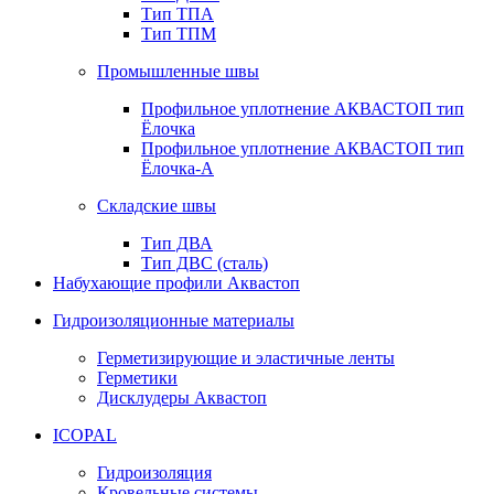
Тип ТПА
Тип ТПМ
Промышленные швы
Профильное уплотнение АКВАСТОП тип
Ёлочка
Профильное уплотнение АКВАСТОП тип
Ёлочка-А
Складские швы
Тип ДВА
Тип ДВС (сталь)
Набухающие профили Аквастоп
Гидроизоляционные материалы
Герметизирующие и эластичные ленты
Герметики
Дисклудеры Аквастоп
ICOPAL
Гидроизоляция
Кровельные системы