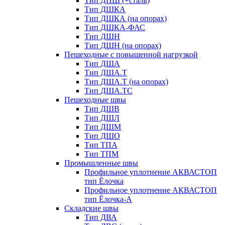
Тип ДПШ (+сталь)
Тип ДШКА
Тип ДШКА (на опорах)
Тип ДШКА-ФАС
Тип ДШН
Тип ДШН (на опорах)
Пешеходные с повышенной нагрузкой
Тип ДША
Тип ДША.Т
Тип ДША.Т (на опорах)
Тип ДША.ТС
Пешеходные швы
Тип ДШВ
Тип ДШЛ
Тип ДШМ
Тип ДШО
Тип ТПА
Тип ТПМ
Промышленные швы
Профильное уплотнение АКВАСТОП
тип Ёлочка
Профильное уплотнение АКВАСТОП
тип Ёлочка-А
Складские швы
Тип ДВА