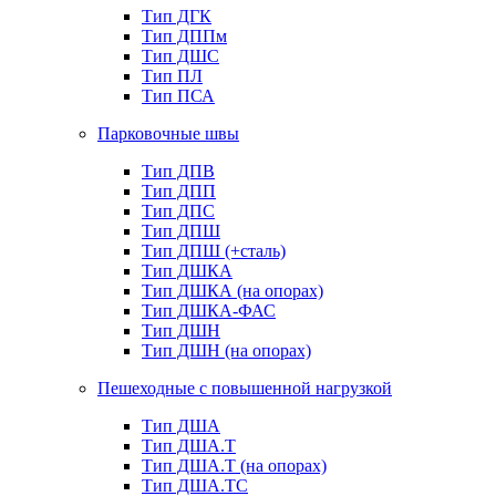
Тип ДГК
Тип ДППм
Тип ДШС
Тип ПЛ
Тип ПСА
Парковочные швы
Тип ДПВ
Тип ДПП
Тип ДПС
Тип ДПШ
Тип ДПШ (+сталь)
Тип ДШКА
Тип ДШКА (на опорах)
Тип ДШКА-ФАС
Тип ДШН
Тип ДШН (на опорах)
Пешеходные с повышенной нагрузкой
Тип ДША
Тип ДША.Т
Тип ДША.Т (на опорах)
Тип ДША.ТС