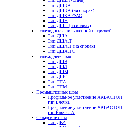
Тип ДПШ (+сталь)
Тип ДШКА
Тип ДШКА (на опорах)
Тип ДШКА-ФАС
Тип ДШН
Тип ДШН (на опорах)
Пешеходные с повышенной нагрузкой
Тип ДША
Тип ДША.Т
Тип ДША.Т (на опорах)
Тип ДША.ТС
Пешеходные швы
Тип ДШВ
Тип ДШЛ
Тип ДШМ
Тип ДШО
Тип ТПА
Тип ТПМ
Промышленные швы
Профильное уплотнение АКВАСТОП
тип Ёлочка
Профильное уплотнение АКВАСТОП
тип Ёлочка-А
Складские швы
Тип ДВА