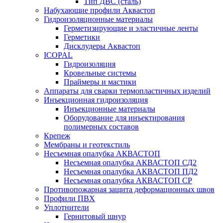
Тип ДВС (сталь)
Набухающие профили Аквастоп
Гидроизоляционные материалы
Герметизирующие и эластичные ленты
Герметики
Дисклудеры Аквастоп
ICOPAL
Гидроизоляция
Кровельные системы
Праймеры и мастики
Аппараты для сварки термопластичных изделий
Инъекционная гидроизоляция
Инъекционные материалы
Оборудование для инъектирования
полимерных составов
Крепеж
Мембраны и геотекстиль
Несъемная опалубка АКВАСТОП
Несъемная опалубка АКВАСТОП СД2
Несъемная опалубка АКВАСТОП ПД2
Несъемная опалубка АКВАСТОП СР
Противопожарная защита деформационных швов
Профили ПВХ
Уплотнители
Гернитовый шнур