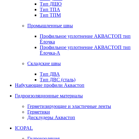
Тип ДШО
Тип ТПА
Тип ТПМ
Промышленные швы
Профильное уплотнение АКВАСТОП тип
Ёлочка
Профильное уплотнение АКВАСТОП тип
Ёлочка-А
Складские швы
Тип ДВА
Тип ДВС (сталь)
Набухающие профили Аквастоп
Гидроизоляционные материалы
Герметизирующие и эластичные ленты
Герметики
Дисклудеры Аквастоп
ICOPAL
Гидроизоляция