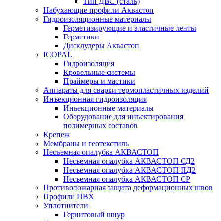
Тип ДВС (сталь)
Набухающие профили Аквастоп
Гидроизоляционные материалы
Герметизирующие и эластичные ленты
Герметики
Дисклудеры Аквастоп
ICOPAL
Гидроизоляция
Кровельные системы
Праймеры и мастики
Аппараты для сварки термопластичных изделий
Инъекционная гидроизоляция
Инъекционные материалы
Оборудование для инъектирования
полимерных составов
Крепеж
Мембраны и геотекстиль
Несъемная опалубка АКВАСТОП
Несъемная опалубка АКВАСТОП СД2
Несъемная опалубка АКВАСТОП ПД2
Несъемная опалубка АКВАСТОП СР
Противопожарная защита деформационных швов
Профили ПВХ
Уплотнители
Гернитовый шнур