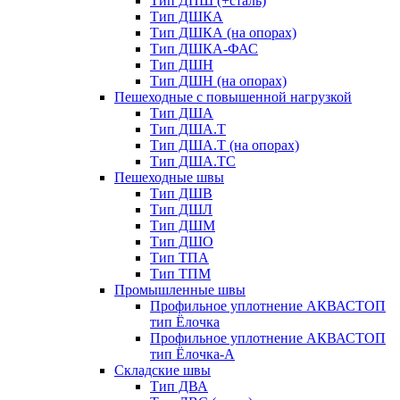
Тип ДПШ (+сталь)
Тип ДШКА
Тип ДШКА (на опорах)
Тип ДШКА-ФАС
Тип ДШН
Тип ДШН (на опорах)
Пешеходные с повышенной нагрузкой
Тип ДША
Тип ДША.Т
Тип ДША.Т (на опорах)
Тип ДША.ТС
Пешеходные швы
Тип ДШВ
Тип ДШЛ
Тип ДШМ
Тип ДШО
Тип ТПА
Тип ТПМ
Промышленные швы
Профильное уплотнение АКВАСТОП
тип Ёлочка
Профильное уплотнение АКВАСТОП
тип Ёлочка-А
Складские швы
Тип ДВА