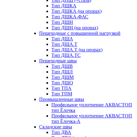
Тип ДПШ (+сталь)
Тип ДШКА
Тип ДШКА (на опорах)
Тип ДШКА-ФАС
Тип ДШН
Тип ДШН (на опорах)
Пешеходные с повышенной нагрузкой
Тип ДША
Тип ДША.Т
Тип ДША.Т (на опорах)
Тип ДША.ТС
Пешеходные швы
Тип ДШВ
Тип ДШЛ
Тип ДШМ
Тип ДШО
Тип ТПА
Тип ТПМ
Промышленные швы
Профильное уплотнение АКВАСТОП
тип Ёлочка
Профильное уплотнение АКВАСТОП
тип Ёлочка-А
Складские швы
Тип ДВА