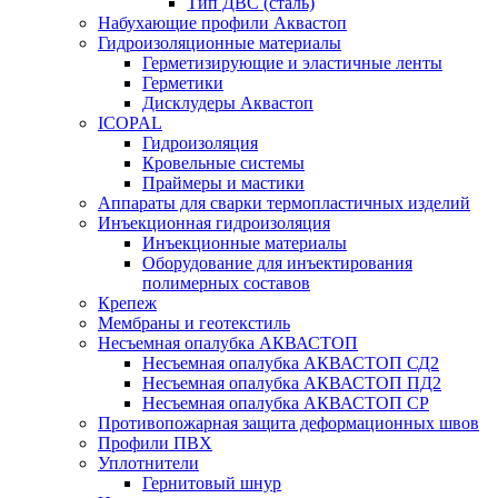
Тип ДВС (сталь)
Набухающие профили Аквастоп
Гидроизоляционные материалы
Герметизирующие и эластичные ленты
Герметики
Дисклудеры Аквастоп
ICOPAL
Гидроизоляция
Кровельные системы
Праймеры и мастики
Аппараты для сварки термопластичных изделий
Инъекционная гидроизоляция
Инъекционные материалы
Оборудование для инъектирования
полимерных составов
Крепеж
Мембраны и геотекстиль
Несъемная опалубка АКВАСТОП
Несъемная опалубка АКВАСТОП СД2
Несъемная опалубка АКВАСТОП ПД2
Несъемная опалубка АКВАСТОП СР
Противопожарная защита деформационных швов
Профили ПВХ
Уплотнители
Гернитовый шнур