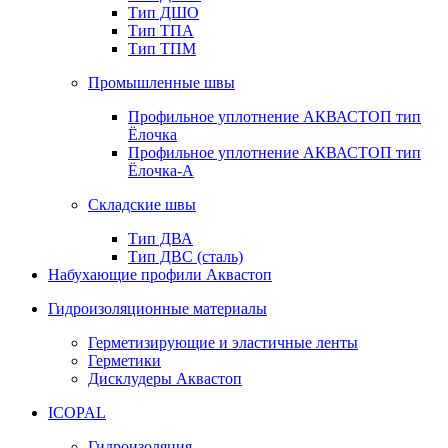
Тип ДШО
Тип ТПА
Тип ТПМ
Промышленные швы
Профильное уплотнение АКВАСТОП тип
Ёлочка
Профильное уплотнение АКВАСТОП тип
Ёлочка-А
Складские швы
Тип ДВА
Тип ДВС (сталь)
Набухающие профили Аквастоп
Гидроизоляционные материалы
Герметизирующие и эластичные ленты
Герметики
Дисклудеры Аквастоп
ICOPAL
Гидроизоляция