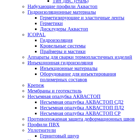
Тип ДВС (сталь)
Набухающие профили Аквастоп
Гидроизоляционные материалы
Герметизирующие и эластичные ленты
Герметики
Дисклудеры Аквастоп
ICOPAL
Гидроизоляция
Кровельные системы
Праймеры и мастики
Аппараты для сварки термопластичных изделий
Инъекционная гидроизоляция
Инъекционные материалы
Оборудование для инъектирования
полимерных составов
Крепеж
Мембраны и геотекстиль
Несъемная опалубка АКВАСТОП
Несъемная опалубка АКВАСТОП СД2
Несъемная опалубка АКВАСТОП ПД2
Несъемная опалубка АКВАСТОП СР
Противопожарная защита деформационных швов
Профили ПВХ
Уплотнители
Гернитовый шнур