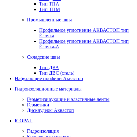
Тип ТПА
Тип ТПМ
Промышленные швы
Профильное уплотнение АКВАСТОП тип
Ёлочка
Профильное уплотнение АКВАСТОП тип
Ёлочка-А
Складские швы
Тип ДВА
Тип ДВС (сталь)
Набухающие профили Аквастоп
Гидроизоляционные материалы
Герметизирующие и эластичные ленты
Герметики
Дисклудеры Аквастоп
ICOPAL
Гидроизоляция
Кровельные системы