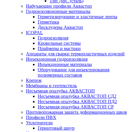
Тип ДВС (сталь)
Набухающие профили Аквастоп
Гидроизоляционные материалы
Герметизирующие и эластичные ленты
Герметики
Дисклудеры Аквастоп
ICOPAL
Гидроизоляция
Кровельные системы
Праймеры и мастики
Аппараты для сварки термопластичных изделий
Инъекционная гидроизоляция
Инъекционные материалы
Оборудование для инъектирования
полимерных составов
Крепеж
Мембраны и геотекстиль
Несъемная опалубка АКВАСТОП
Несъемная опалубка АКВАСТОП СД2
Несъемная опалубка АКВАСТОП ПД2
Несъемная опалубка АКВАСТОП СР
Противопожарная защита деформационных швов
Профили ПВХ
Уплотнители
Гернитовый шнур