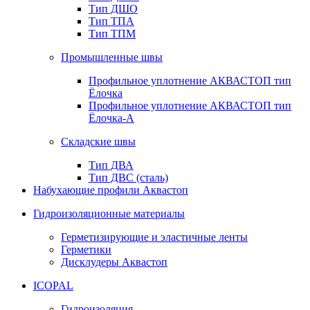
Тип ДШО
Тип ТПА
Тип ТПМ
Промышленные швы
Профильное уплотнение АКВАСТОП тип
Ёлочка
Профильное уплотнение АКВАСТОП тип
Ёлочка-А
Складские швы
Тип ДВА
Тип ДВС (сталь)
Набухающие профили Аквастоп
Гидроизоляционные материалы
Герметизирующие и эластичные ленты
Герметики
Дисклудеры Аквастоп
ICOPAL
Гидроизоляция