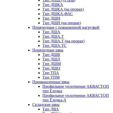
Тип ДПШ (+сталь)
Тип ДШКА
Тип ДШКА (на опорах)
Тип ДШКА-ФАС
Тип ДШН
Тип ДШН (на опорах)
Пешеходные с повышенной нагрузкой
Тип ДША
Тип ДША.Т
Тип ДША.Т (на опорах)
Тип ДША.ТС
Пешеходные швы
Тип ДШВ
Тип ДШЛ
Тип ДШМ
Тип ДШО
Тип ТПА
Тип ТПМ
Промышленные швы
Профильное уплотнение АКВАСТОП
тип Ёлочка
Профильное уплотнение АКВАСТОП
тип Ёлочка-А
Складские швы
Тип ДВА