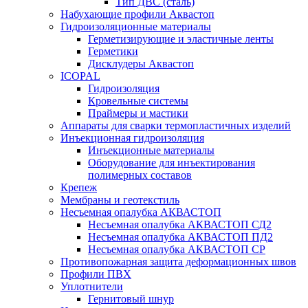
Тип ДВС (сталь)
Набухающие профили Аквастоп
Гидроизоляционные материалы
Герметизирующие и эластичные ленты
Герметики
Дисклудеры Аквастоп
ICOPAL
Гидроизоляция
Кровельные системы
Праймеры и мастики
Аппараты для сварки термопластичных изделий
Инъекционная гидроизоляция
Инъекционные материалы
Оборудование для инъектирования
полимерных составов
Крепеж
Мембраны и геотекстиль
Несъемная опалубка АКВАСТОП
Несъемная опалубка АКВАСТОП СД2
Несъемная опалубка АКВАСТОП ПД2
Несъемная опалубка АКВАСТОП СР
Противопожарная защита деформационных швов
Профили ПВХ
Уплотнители
Гернитовый шнур