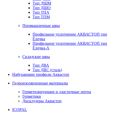
Тип ДШМ
Тип ДШО
Тип ТПА
Тип ТПМ
Промышленные швы
Профильное уплотнение АКВАСТОП тип
Ёлочка
Профильное уплотнение АКВАСТОП тип
Ёлочка-А
Складские швы
Тип ДВА
Тип ДВС (сталь)
Набухающие профили Аквастоп
Гидроизоляционные материалы
Герметизирующие и эластичные ленты
Герметики
Дисклудеры Аквастоп
ICOPAL