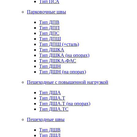
Тип ПСА
Парковочные швы
Тип ДПВ
Тип ДПП
Тип ДПС
Тип ДПШ
Тип ДПШ (+сталь)
Тип ДШКА
Тип ДШКА (на опорах)
Тип ДШКА-ФАС
Тип ДШН
Тип ДШН (на опорах)
Пешеходные с повышенной нагрузкой
Тип ДША
Тип ДША.Т
Тип ДША.Т (на опорах)
Тип ДША.ТС
Пешеходные швы
Тип ДШВ
Тип ДШЛ