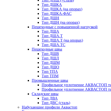
Тип ДПШ (+сталь)
Тип ДШКА
Тип ДШКА (на опорах)
Тип ДШКА-ФАС
Тип ДШН
Тип ДШН (на опорах)
Пешеходные с повышенной нагрузкой
Тип ДША
Тип ДША.Т
Тип ДША.Т (на опорах)
Тип ДША.ТС
Пешеходные швы
Тип ДШВ
Тип ДШЛ
Тип ДШМ
Тип ДШО
Тип ТПА
Тип ТПМ
Промышленные швы
Профильное уплотнение АКВАСТОП ти
Профильное уплотнение АКВАСТОП ти
Складские швы
Тип ДВА
Тип ДВС (сталь)
Набухающие профили Аквастоп