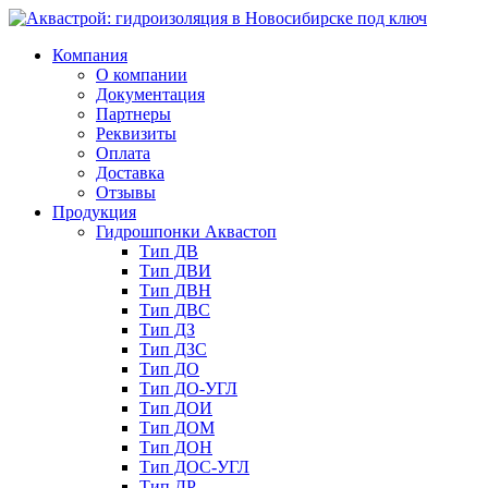
Компания
О компании
Документация
Партнеры
Реквизиты
Оплата
Доставка
Отзывы
Продукция
Гидрошпонки Аквастоп
Тип ДВ
Тип ДВИ
Тип ДВН
Тип ДВС
Тип ДЗ
Тип ДЗС
Тип ДО
Тип ДО-УГЛ
Тип ДОИ
Тип ДОМ
Тип ДОН
Тип ДОС-УГЛ
Тип ДР