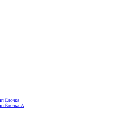
п Ёлочка
п Ёлочка-А