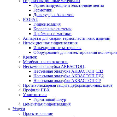
Гидроизоляционные материалы
Герметизирующие и эластичные ленты
Герметики
Дисклудеры Аквастоп
ICOPAL
Гидроизоляция
Кровельные системы
Праймеры и мастики
Аппараты для сварки термопластичных изделий
Инъекционная гидроизоляция
Инъекционные материалы
Оборудование для инъектирования полимерны
Крепеж
Мембраны и геотекстиль
Несъемная опалубка АКВАСТОП
Несъемная опалубка АКВАСТОП СД2
Несъемная опалубка АКВАСТОП ПД2
Несъемная опалубка АКВАСТОП СР
Противопожарная защита деформационных швов
Профили ПВХ
Уплотнители
Гернитовый шнур
Цементная гидроизоляция
Услуги
Проектирование