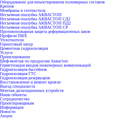
Оборудование для инъектирования полимерных составов
Крепеж
Мембраны и геотекстиль
Несъемная опалубка АКВАСТОП
Несъемная опалубка АКВАСТОП СД2
Несъемная опалубка АКВАСТОП ПД2
Несъемная опалубка АКВАСТОП СР
Противопожарная защита деформационных швов
Профили ПВХ
Уплотнители
Гернитовый шнур
Цементная гидроизоляция
Услуги
Проектирование
Шеф-монтаж по продуктам Аквастоп
Герметизация вводов инженерных коммуникаций
Гидроизоляция бассейнов
Гидроизоляция ГТС
Гидроизоляция резервуаров
Восстановление и ремонт кровли
Выезд специалиста
Монтаж дилатационных устройств
Наши объекты
Сотрудничество
Проектировщикам
Информация
Новости
Акции