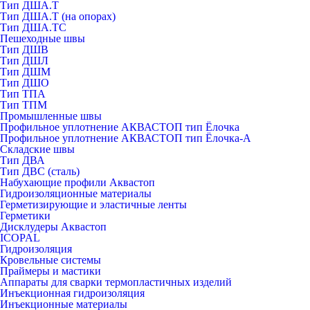
Тип ДША.Т
Тип ДША.Т (на опорах)
Тип ДША.ТС
Пешеходные швы
Тип ДШВ
Тип ДШЛ
Тип ДШМ
Тип ДШО
Тип ТПА
Тип ТПМ
Промышленные швы
Профильное уплотнение АКВАСТОП тип Ёлочка
Профильное уплотнение АКВАСТОП тип Ёлочка-А
Складские швы
Тип ДВА
Тип ДВС (сталь)
Набухающие профили Аквастоп
Гидроизоляционные материалы
Герметизирующие и эластичные ленты
Герметики
Дисклудеры Аквастоп
ICOPAL
Гидроизоляция
Кровельные системы
Праймеры и мастики
Аппараты для сварки термопластичных изделий
Инъекционная гидроизоляция
Инъекционные материалы