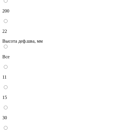
200
22
Высота деф.шва, мм
Все
11
15
30