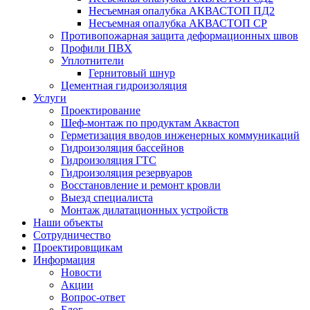
Несъемная опалубка АКВАСТОП ПД2
Несъемная опалубка АКВАСТОП СР
Противопожарная защита деформационных швов
Профили ПВХ
Уплотнители
Гернитовый шнур
Цементная гидроизоляция
Услуги
Проектирование
Шеф-монтаж по продуктам Аквастоп
Герметизация вводов инженерных коммуникаций
Гидроизоляция бассейнов
Гидроизоляция ГТС
Гидроизоляция резервуаров
Восстановление и ремонт кровли
Выезд специалиста
Монтаж дилатационных устройств
Наши объекты
Сотрудничество
Проектировщикам
Информация
Новости
Акции
Вопрос-ответ
Блог