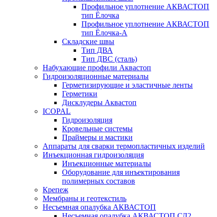
Профильное уплотнение АКВАСТОП
тип Ёлочка
Профильное уплотнение АКВАСТОП
тип Ёлочка-А
Складские швы
Тип ДВА
Тип ДВС (сталь)
Набухающие профили Аквастоп
Гидроизоляционные материалы
Герметизирующие и эластичные ленты
Герметики
Дисклудеры Аквастоп
ICOPAL
Гидроизоляция
Кровельные системы
Праймеры и мастики
Аппараты для сварки термопластичных изделий
Инъекционная гидроизоляция
Инъекционные материалы
Оборудование для инъектирования
полимерных составов
Крепеж
Мембраны и геотекстиль
Несъемная опалубка АКВАСТОП
Несъемная опалубка АКВАСТОП СД2