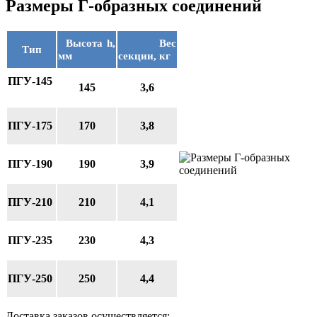
Размеры Г-образных соединений
Высота h,
Вес
Тип
мм
секции, кг
ПГУ-145
145
3,6
ПГУ-175
170
3,8
ПГУ-190
190
3,9
ПГУ-210
210
4,1
ПГУ-235
230
4,3
ПГУ-250
250
4,4
Доставка заказов осуществляется: