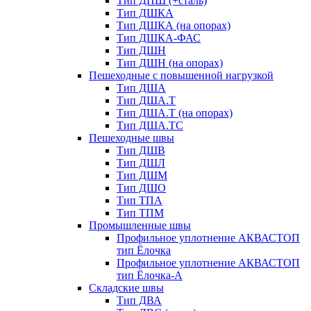
Тип ДПШ (+сталь)
Тип ДШКА
Тип ДШКА (на опорах)
Тип ДШКА-ФАС
Тип ДШН
Тип ДШН (на опорах)
Пешеходные с повышенной нагрузкой
Тип ДША
Тип ДША.Т
Тип ДША.Т (на опорах)
Тип ДША.ТС
Пешеходные швы
Тип ДШВ
Тип ДШЛ
Тип ДШМ
Тип ДШО
Тип ТПА
Тип ТПМ
Промышленные швы
Профильное уплотнение АКВАСТОП
тип Ёлочка
Профильное уплотнение АКВАСТОП
тип Ёлочка-А
Складские швы
Тип ДВА