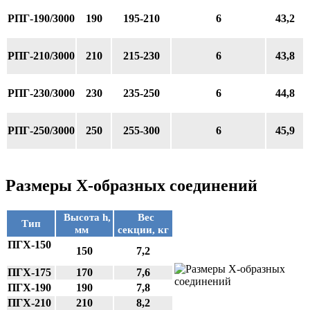
РПГ-190/3000
190
195-210
6
43,2
РПГ-210/3000
210
215-230
6
43,8
РПГ-230/3000
230
235-250
6
44,8
РПГ-250/3000
250
255-300
6
45,9
Размеры Х-образных соединений
Высота h,
Вес
Тип
мм
секции, кг
ПГХ-150
150
7,2
ПГХ-175
170
7,6
ПГХ-190
190
7,8
ПГХ-210
210
8,2