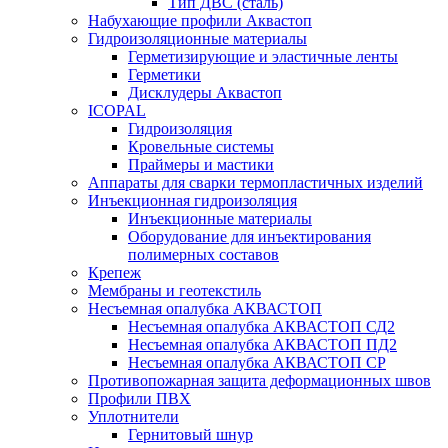
Тип ДВС (сталь)
Набухающие профили Аквастоп
Гидроизоляционные материалы
Герметизирующие и эластичные ленты
Герметики
Дисклудеры Аквастоп
ICOPAL
Гидроизоляция
Кровельные системы
Праймеры и мастики
Аппараты для сварки термопластичных изделий
Инъекционная гидроизоляция
Инъекционные материалы
Оборудование для инъектирования
полимерных составов
Крепеж
Мембраны и геотекстиль
Несъемная опалубка АКВАСТОП
Несъемная опалубка АКВАСТОП СД2
Несъемная опалубка АКВАСТОП ПД2
Несъемная опалубка АКВАСТОП СР
Противопожарная защита деформационных швов
Профили ПВХ
Уплотнители
Гернитовый шнур