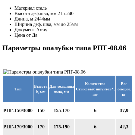
Материал
сталь
Высота деф.шва, мм
215-240
Длина, м
2444мм
Ширина деф. шва, мм
до 25мм
Документ
Array
Цена от
Да
Параметры опалубки типа РПГ-08.06
Количество
Вес
Высота
Для толщины
Тип
Стыковых шпунтов*,
секции,
h, мм
пола, мм
шт
кг
РПГ-150/3000
150
155-170
6
37,9
РПГ-170/3000
170
175-190
6
42,3