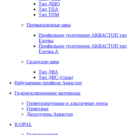
Тип ДШО
Тип ТПА
Тип ТПМ
Промышленные швы
Профильное уплотнение АКВАСТОП тип
Ёлочка
Профильное уплотнение АКВАСТОП тип
Ёлочка-А
Складские швы
Тип ДВА
Тип ДВС (сталь)
Набухающие профили Аквастоп
Гидроизоляционные материалы
Герметизирующие и эластичные ленты
Герметики
Дисклудеры Аквастоп
ICOPAL
Гидроизоляция