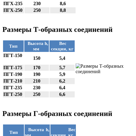
ПГХ-235
230
8,6
ПГХ-250
250
8,8
Размеры Т-образных соединений
Высота h,
Вес
Тип
мм
секции, кг
ПГТ-150
150
5,4
ПГТ-175
170
5,7
ПГТ-190
190
5,9
ПГТ-210
210
6,2
ПГТ-235
230
6,4
ПГТ-250
250
6,6
Размеры Г-образных соединений
Высота h,
Вес
Тип
мм
секции, кг