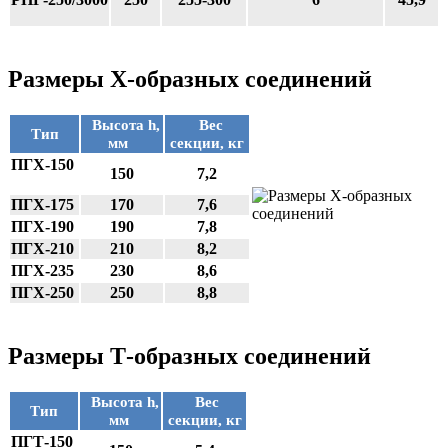
Размеры Х-образных соединений
Высота h,
Вес
Тип
мм
секции, кг
ПГХ-150
150
7,2
ПГХ-175
170
7,6
ПГХ-190
190
7,8
ПГХ-210
210
8,2
ПГХ-235
230
8,6
ПГХ-250
250
8,8
Размеры Т-образных соединений
Высота h,
Вес
Тип
мм
секции, кг
ПГТ-150