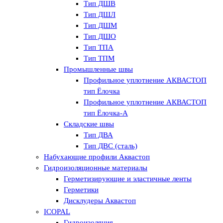
Тип ДШВ
Тип ДШЛ
Тип ДШМ
Тип ДШО
Тип ТПА
Тип ТПМ
Промышленные швы
Профильное уплотнение АКВАСТОП
тип Ёлочка
Профильное уплотнение АКВАСТОП
тип Ёлочка-А
Складские швы
Тип ДВА
Тип ДВС (сталь)
Набухающие профили Аквастоп
Гидроизоляционные материалы
Герметизирующие и эластичные ленты
Герметики
Дисклудеры Аквастоп
ICOPAL
Гидроизоляция