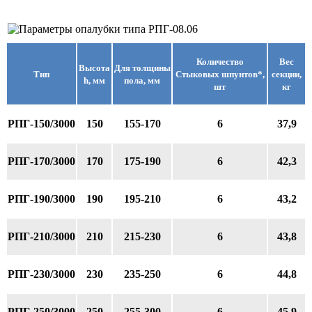
Количество
Вес
Высота
Для толщины
Тип
Стыковых шпунтов*,
секции,
h, мм
пола, мм
шт
кг
РПГ-150/3000
150
155-170
6
37,9
РПГ-170/3000
170
175-190
6
42,3
РПГ-190/3000
190
195-210
6
43,2
РПГ-210/3000
210
215-230
6
43,8
РПГ-230/3000
230
235-250
6
44,8
РПГ-250/3000
250
255-300
6
45,9