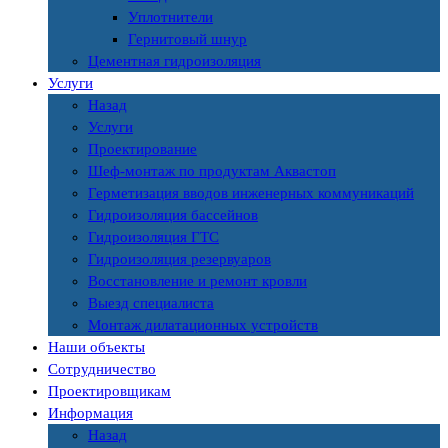
Уплотнители
Гернитовый шнур
Цементная гидроизоляция
Услуги
Назад
Услуги
Проектирование
Шеф-монтаж по продуктам Аквастоп
Герметизация вводов инженерных коммуникаций
Гидроизоляция бассейнов
Гидроизоляция ГТС
Гидроизоляция резервуаров
Восстановление и ремонт кровли
Выезд специалиста
Монтаж дилатационных устройств
Наши объекты
Сотрудничество
Проектировщикам
Информация
Назад