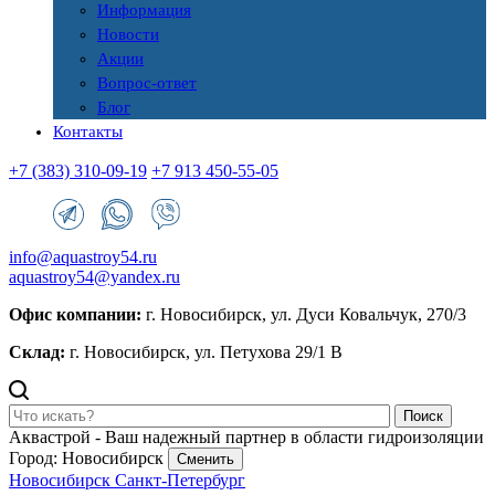
Информация
Новости
Акции
Вопрос-ответ
Блог
Контакты
+7 (383) 310-09-19
+7 913 450-55-05
info@aquastroy54.ru
aquastroy54@yandex.ru
Офис компании:
г. Новосибирск, ул. Дуси Ковальчук, 270/3
Склад:
г. Новосибирск, ул. Петухова 29/1 В
Поиск
Аквастрой - Ваш надежный партнер в области гидроизоляции
Город: Новосибирск
Сменить
Новосибирск
Санкт-Петербург