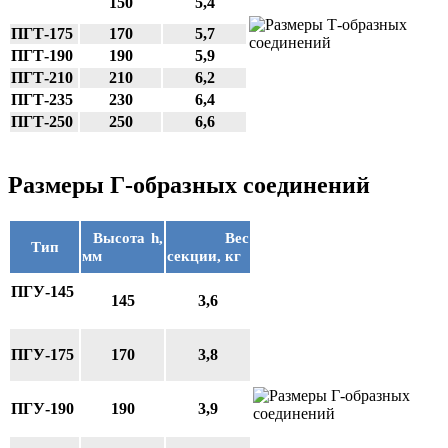
150
5,4
ПГТ-175
170
5,7
ПГТ-190
190
5,9
ПГТ-210
210
6,2
ПГТ-235
230
6,4
ПГТ-250
250
6,6
Размеры Г-образных соединений
Высота h,
Вес
Тип
мм
секции, кг
ПГУ-145
145
3,6
ПГУ-175
170
3,8
ПГУ-190
190
3,9