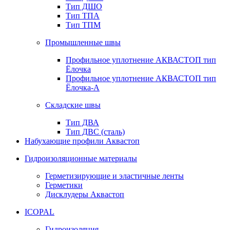
Тип ДШО
Тип ТПА
Тип ТПМ
Промышленные швы
Профильное уплотнение АКВАСТОП тип
Ёлочка
Профильное уплотнение АКВАСТОП тип
Ёлочка-А
Складские швы
Тип ДВА
Тип ДВС (сталь)
Набухающие профили Аквастоп
Гидроизоляционные материалы
Герметизирующие и эластичные ленты
Герметики
Дисклудеры Аквастоп
ICOPAL
Гидроизоляция