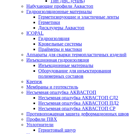
Тип ДВС (сталь)
Набухающие профили Аквастоп
Гидроизоляционные материалы
Герметизирующие и эластичные ленты
Герметики
Дисклудеры Аквастоп
ICOPAL
Гидроизоляция
Кровельные системы
Праймеры и мастики
Аппараты для сварки термопластичных изделий
Инъекционная гидроизоляция
Инъекционные материалы
Оборудование для инъектирования
полимерных составов
Крепеж
Мембраны и геотекстиль
Несъемная опалубка АКВАСТОП
Несъемная опалубка АКВАСТОП СД2
Несъемная опалубка АКВАСТОП ПД2
Несъемная опалубка АКВАСТОП СР
Противопожарная защита деформационных швов
Профили ПВХ
Уплотнители
Гернитовый шнур