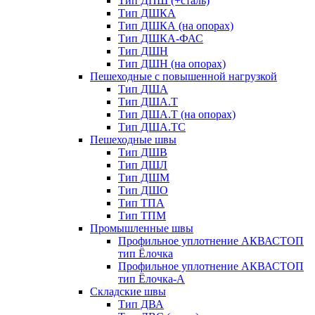
Тип ДПШ (+сталь)
Тип ДШКА
Тип ДШКА (на опорах)
Тип ДШКА-ФАС
Тип ДШН
Тип ДШН (на опорах)
Пешеходные с повышенной нагрузкой
Тип ДША
Тип ДША.Т
Тип ДША.Т (на опорах)
Тип ДША.ТС
Пешеходные швы
Тип ДШВ
Тип ДШЛ
Тип ДШМ
Тип ДШО
Тип ТПА
Тип ТПМ
Промышленные швы
Профильное уплотнение АКВАСТОП
тип Ёлочка
Профильное уплотнение АКВАСТОП
тип Ёлочка-А
Складские швы
Тип ДВА