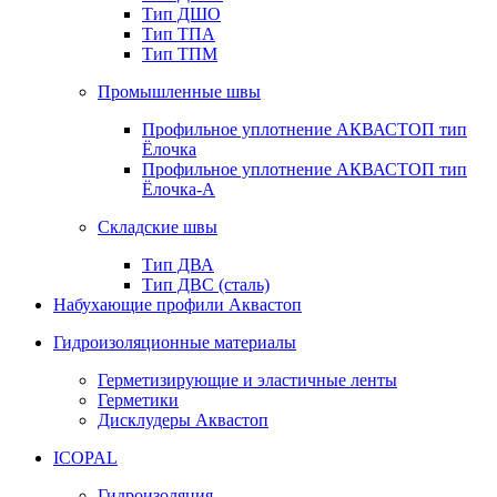
Тип ДШО
Тип ТПА
Тип ТПМ
Промышленные швы
Профильное уплотнение АКВАСТОП тип
Ёлочка
Профильное уплотнение АКВАСТОП тип
Ёлочка-А
Складские швы
Тип ДВА
Тип ДВС (сталь)
Набухающие профили Аквастоп
Гидроизоляционные материалы
Герметизирующие и эластичные ленты
Герметики
Дисклудеры Аквастоп
ICOPAL
Гидроизоляция