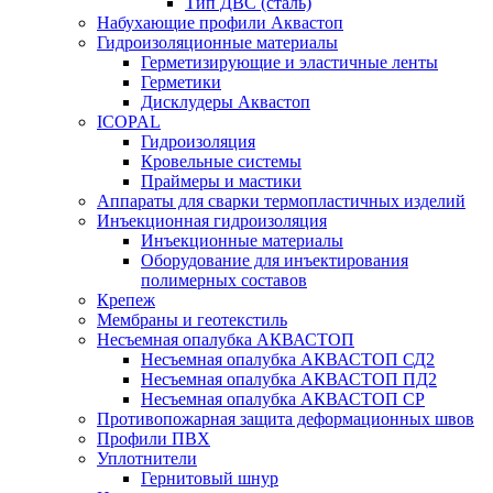
Тип ДВС (сталь)
Набухающие профили Аквастоп
Гидроизоляционные материалы
Герметизирующие и эластичные ленты
Герметики
Дисклудеры Аквастоп
ICOPAL
Гидроизоляция
Кровельные системы
Праймеры и мастики
Аппараты для сварки термопластичных изделий
Инъекционная гидроизоляция
Инъекционные материалы
Оборудование для инъектирования
полимерных составов
Крепеж
Мембраны и геотекстиль
Несъемная опалубка АКВАСТОП
Несъемная опалубка АКВАСТОП СД2
Несъемная опалубка АКВАСТОП ПД2
Несъемная опалубка АКВАСТОП СР
Противопожарная защита деформационных швов
Профили ПВХ
Уплотнители
Гернитовый шнур