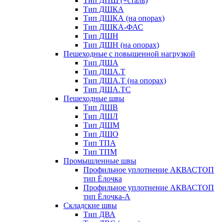
Тип ДПШ (+сталь)
Тип ДШКА
Тип ДШКА (на опорах)
Тип ДШКА-ФАС
Тип ДШН
Тип ДШН (на опорах)
Пешеходные с повышенной нагрузкой
Тип ДША
Тип ДША.Т
Тип ДША.Т (на опорах)
Тип ДША.ТС
Пешеходные швы
Тип ДШВ
Тип ДШЛ
Тип ДШМ
Тип ДШО
Тип ТПА
Тип ТПМ
Промышленные швы
Профильное уплотнение АКВАСТОП
тип Ёлочка
Профильное уплотнение АКВАСТОП
тип Ёлочка-А
Складские швы
Тип ДВА