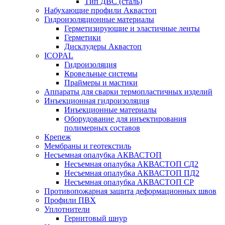
Тип ДВС (сталь)
Набухающие профили Аквастоп
Гидроизоляционные материалы
Герметизирующие и эластичные ленты
Герметики
Дисклудеры Аквастоп
ICOPAL
Гидроизоляция
Кровельные системы
Праймеры и мастики
Аппараты для сварки термопластичных изделий
Инъекционная гидроизоляция
Инъекционные материалы
Оборудование для инъектирования
полимерных составов
Крепеж
Мембраны и геотекстиль
Несъемная опалубка АКВАСТОП
Несъемная опалубка АКВАСТОП СД2
Несъемная опалубка АКВАСТОП ПД2
Несъемная опалубка АКВАСТОП СР
Противопожарная защита деформационных швов
Профили ПВХ
Уплотнители
Гернитовый шнур