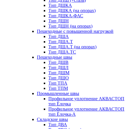
Тип ДПШ (+сталь)
Тип ДШКА
Тип ДШКА (на опорах)
Тип ДШКА-ФАС
Тип ДШН
Тип ДШН (на опорах)
Пешеходные с повышенной нагрузкой
Тип ДША
Тип ДША.Т
Тип ДША.Т (на опорах)
Тип ДША.ТС
Пешеходные швы
Тип ДШВ
Тип ДШЛ
Тип ДШМ
Тип ДШО
Тип ТПА
Тип ТПМ
Промышленные швы
Профильное уплотнение АКВАСТОП
тип Ёлочка
Профильное уплотнение АКВАСТОП
тип Ёлочка-А
Складские швы
Тип ДВА