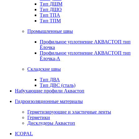
Тип ДШМ
Тип ДШО
Тип ТПА
Тип ТПМ
Промышленные швы
Профильное уплотнение АКВАСТОП тип
Ёлочка
Профильное уплотнение АКВАСТОП тип
Ёлочка-А
Складские швы
Тип ДВА
Тип ДВС (сталь)
Набухающие профили Аквастоп
Гидроизоляционные материалы
Герметизирующие и эластичные ленты
Герметики
Дисклудеры Аквастоп
ICOPAL