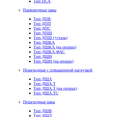
Тип ПСА
Парковочные швы
Тип ДПВ
Тип ДПП
Тип ДПС
Тип ДПШ
Тип ДПШ (+сталь)
Тип ДШКА
Тип ДШКА (на опорах)
Тип ДШКА-ФАС
Тип ДШН
Тип ДШН (на опорах)
Пешеходные с повышенной нагрузкой
Тип ДША
Тип ДША.Т
Тип ДША.Т (на опорах)
Тип ДША.ТС
Пешеходные швы
Тип ДШВ
Тип ДШЛ