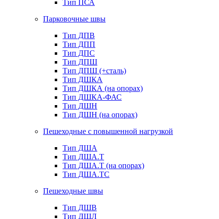
Тип ПСА
Парковочные швы
Тип ДПВ
Тип ДПП
Тип ДПС
Тип ДПШ
Тип ДПШ (+сталь)
Тип ДШКА
Тип ДШКА (на опорах)
Тип ДШКА-ФАС
Тип ДШН
Тип ДШН (на опорах)
Пешеходные с повышенной нагрузкой
Тип ДША
Тип ДША.Т
Тип ДША.Т (на опорах)
Тип ДША.ТС
Пешеходные швы
Тип ДШВ
Тип ДШЛ