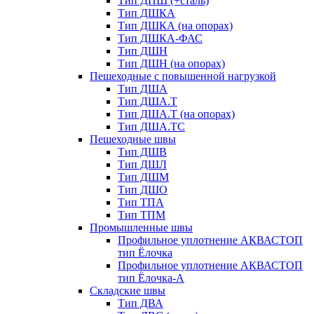
Тип ДПШ (+сталь)
Тип ДШКА
Тип ДШКА (на опорах)
Тип ДШКА-ФАС
Тип ДШН
Тип ДШН (на опорах)
Пешеходные с повышенной нагрузкой
Тип ДША
Тип ДША.Т
Тип ДША.Т (на опорах)
Тип ДША.ТС
Пешеходные швы
Тип ДШВ
Тип ДШЛ
Тип ДШМ
Тип ДШО
Тип ТПА
Тип ТПМ
Промышленные швы
Профильное уплотнение АКВАСТОП
тип Ёлочка
Профильное уплотнение АКВАСТОП
тип Ёлочка-А
Складские швы
Тип ДВА