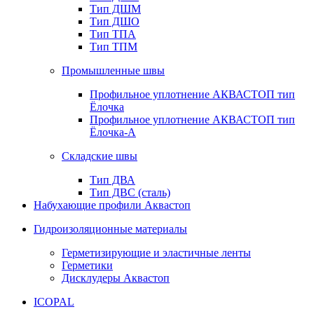
Тип ДШМ
Тип ДШО
Тип ТПА
Тип ТПМ
Промышленные швы
Профильное уплотнение АКВАСТОП тип
Ёлочка
Профильное уплотнение АКВАСТОП тип
Ёлочка-А
Складские швы
Тип ДВА
Тип ДВС (сталь)
Набухающие профили Аквастоп
Гидроизоляционные материалы
Герметизирующие и эластичные ленты
Герметики
Дисклудеры Аквастоп
ICOPAL