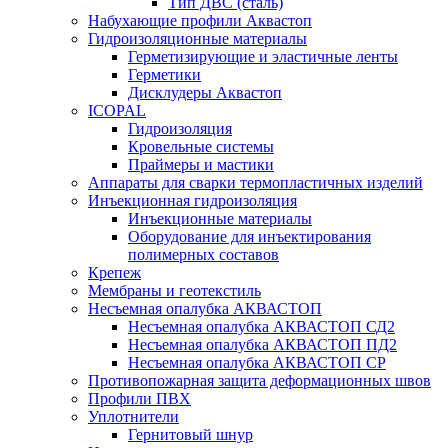
Тип ДВС (сталь)
Набухающие профили Аквастоп
Гидроизоляционные материалы
Герметизирующие и эластичные ленты
Герметики
Дисклудеры Аквастоп
ICOPAL
Гидроизоляция
Кровельные системы
Праймеры и мастики
Аппараты для сварки термопластичных изделий
Инъекционная гидроизоляция
Инъекционные материалы
Оборудование для инъектирования
полимерных составов
Крепеж
Мембраны и геотекстиль
Несъемная опалубка АКВАСТОП
Несъемная опалубка АКВАСТОП СД2
Несъемная опалубка АКВАСТОП ПД2
Несъемная опалубка АКВАСТОП СР
Противопожарная защита деформационных швов
Профили ПВХ
Уплотнители
Гернитовый шнур