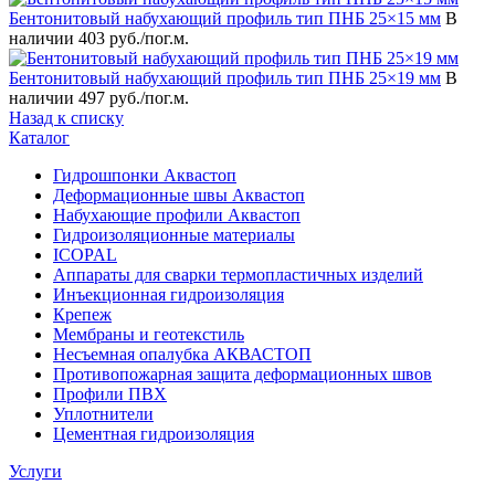
Бентонитовый набухающий профиль тип ПНБ 25×15 мм
В
наличии
403 руб./пог.м.
Бентонитовый набухающий профиль тип ПНБ 25×19 мм
В
наличии
497 руб./пог.м.
Назад к списку
Каталог
Гидрошпонки Аквастоп
Деформационные швы Аквастоп
Набухающие профили Аквастоп
Гидроизоляционные материалы
ICOPAL
Аппараты для сварки термопластичных изделий
Инъекционная гидроизоляция
Крепеж
Мембраны и геотекстиль
Несъемная опалубка АКВАСТОП
Противопожарная защита деформационных швов
Профили ПВХ
Уплотнители
Цементная гидроизоляция
Услуги