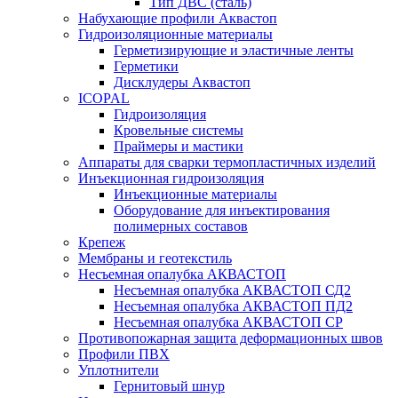
Тип ДВС (сталь)
Набухающие профили Аквастоп
Гидроизоляционные материалы
Герметизирующие и эластичные ленты
Герметики
Дисклудеры Аквастоп
ICOPAL
Гидроизоляция
Кровельные системы
Праймеры и мастики
Аппараты для сварки термопластичных изделий
Инъекционная гидроизоляция
Инъекционные материалы
Оборудование для инъектирования
полимерных составов
Крепеж
Мембраны и геотекстиль
Несъемная опалубка АКВАСТОП
Несъемная опалубка АКВАСТОП СД2
Несъемная опалубка АКВАСТОП ПД2
Несъемная опалубка АКВАСТОП СР
Противопожарная защита деформационных швов
Профили ПВХ
Уплотнители
Гернитовый шнур