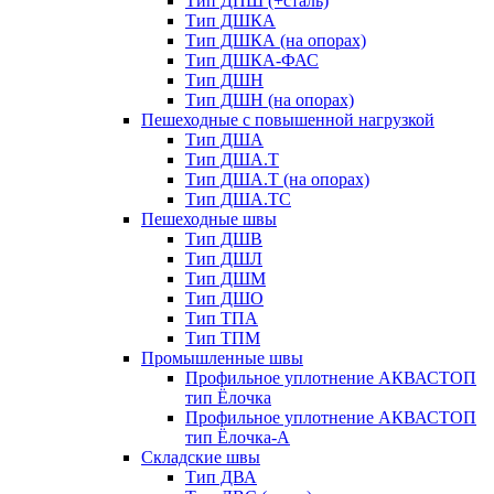
Тип ДПШ (+сталь)
Тип ДШКА
Тип ДШКА (на опорах)
Тип ДШКА-ФАС
Тип ДШН
Тип ДШН (на опорах)
Пешеходные с повышенной нагрузкой
Тип ДША
Тип ДША.Т
Тип ДША.Т (на опорах)
Тип ДША.ТС
Пешеходные швы
Тип ДШВ
Тип ДШЛ
Тип ДШМ
Тип ДШО
Тип ТПА
Тип ТПМ
Промышленные швы
Профильное уплотнение АКВАСТОП
тип Ёлочка
Профильное уплотнение АКВАСТОП
тип Ёлочка-А
Складские швы
Тип ДВА