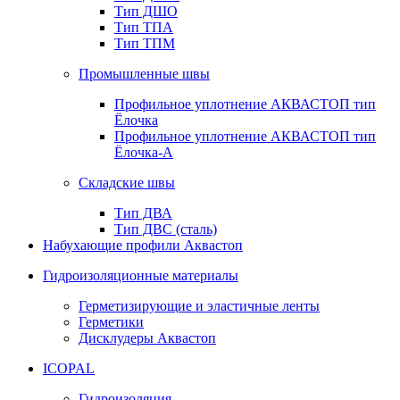
Тип ДШО
Тип ТПА
Тип ТПМ
Промышленные швы
Профильное уплотнение АКВАСТОП тип
Ёлочка
Профильное уплотнение АКВАСТОП тип
Ёлочка-А
Складские швы
Тип ДВА
Тип ДВС (сталь)
Набухающие профили Аквастоп
Гидроизоляционные материалы
Герметизирующие и эластичные ленты
Герметики
Дисклудеры Аквастоп
ICOPAL
Гидроизоляция