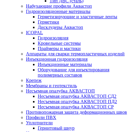
Тип ДВС (сталь)
Набухающие профили Аквастоп
Гидроизоляционные материалы
Герметизирующие и эластичные ленты
Герметики
Дисклудеры Аквастоп
ICOPAL
Гидроизоляция
Кровельные системы
Праймеры и мастики
Аппараты для сварки термопластичных изделий
Инъекционная гидроизоляция
Инъекционные материалы
Оборудование для инъектирования
полимерных составов
Крепеж
Мембраны и геотекстиль
Несъемная опалубка АКВАСТОП
Несъемная опалубка АКВАСТОП СД2
Несъемная опалубка АКВАСТОП ПД2
Несъемная опалубка АКВАСТОП СР
Противопожарная защита деформационных швов
Профили ПВХ
Уплотнители
Гернитовый шнур