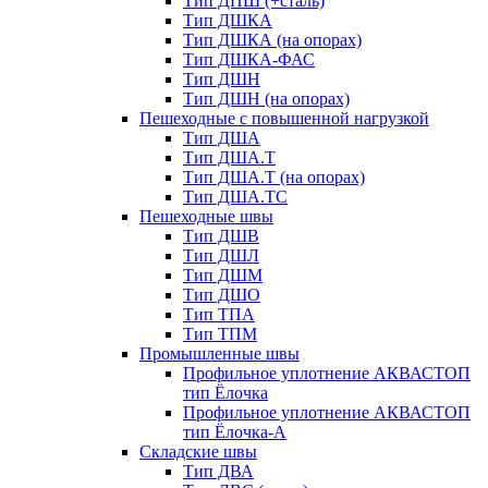
Тип ДПШ (+сталь)
Тип ДШКА
Тип ДШКА (на опорах)
Тип ДШКА-ФАС
Тип ДШН
Тип ДШН (на опорах)
Пешеходные с повышенной нагрузкой
Тип ДША
Тип ДША.Т
Тип ДША.Т (на опорах)
Тип ДША.ТС
Пешеходные швы
Тип ДШВ
Тип ДШЛ
Тип ДШМ
Тип ДШО
Тип ТПА
Тип ТПМ
Промышленные швы
Профильное уплотнение АКВАСТОП
тип Ёлочка
Профильное уплотнение АКВАСТОП
тип Ёлочка-А
Складские швы
Тип ДВА