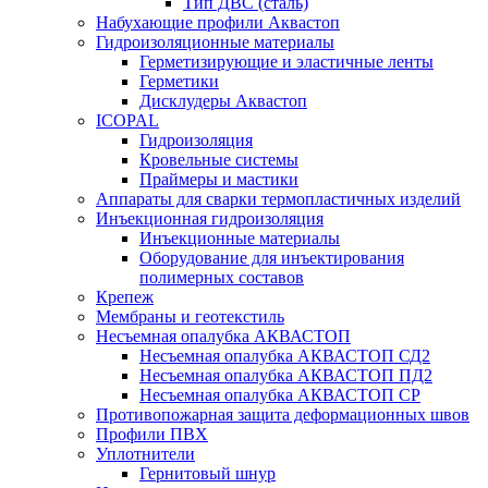
Тип ДВС (сталь)
Набухающие профили Аквастоп
Гидроизоляционные материалы
Герметизирующие и эластичные ленты
Герметики
Дисклудеры Аквастоп
ICOPAL
Гидроизоляция
Кровельные системы
Праймеры и мастики
Аппараты для сварки термопластичных изделий
Инъекционная гидроизоляция
Инъекционные материалы
Оборудование для инъектирования
полимерных составов
Крепеж
Мембраны и геотекстиль
Несъемная опалубка АКВАСТОП
Несъемная опалубка АКВАСТОП СД2
Несъемная опалубка АКВАСТОП ПД2
Несъемная опалубка АКВАСТОП СР
Противопожарная защита деформационных швов
Профили ПВХ
Уплотнители
Гернитовый шнур