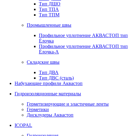
Тип ДШО
Тип ТПА
Тип ТПМ
Промышленные швы
Профильное уплотнение АКВАСТОП тип
Ёлочка
Профильное уплотнение АКВАСТОП тип
Ёлочка-А
Складские швы
Тип ДВА
Тип ДВС (сталь)
Набухающие профили Аквастоп
Гидроизоляционные материалы
Герметизирующие и эластичные ленты
Герметики
Дисклудеры Аквастоп
ICOPAL
Гидроизоляция