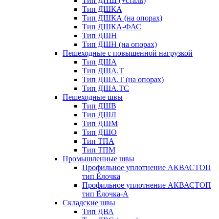
Тип ДПШ (+сталь)
Тип ДШКА
Тип ДШКА (на опорах)
Тип ДШКА-ФАС
Тип ДШН
Тип ДШН (на опорах)
Пешеходные с повышенной нагрузкой
Тип ДША
Тип ДША.Т
Тип ДША.Т (на опорах)
Тип ДША.ТС
Пешеходные швы
Тип ДШВ
Тип ДШЛ
Тип ДШМ
Тип ДШО
Тип ТПА
Тип ТПМ
Промышленные швы
Профильное уплотнение АКВАСТОП
тип Ёлочка
Профильное уплотнение АКВАСТОП
тип Ёлочка-А
Складские швы
Тип ДВА