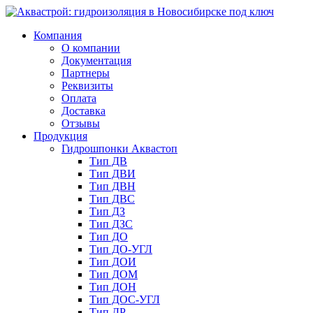
Компания
О компании
Документация
Партнеры
Реквизиты
Оплата
Доставка
Отзывы
Продукция
Гидрошпонки Аквастоп
Тип ДВ
Тип ДВИ
Тип ДВН
Тип ДВС
Тип ДЗ
Тип ДЗС
Тип ДО
Тип ДО-УГЛ
Тип ДОИ
Тип ДОМ
Тип ДОН
Тип ДОС-УГЛ
Тип ДР