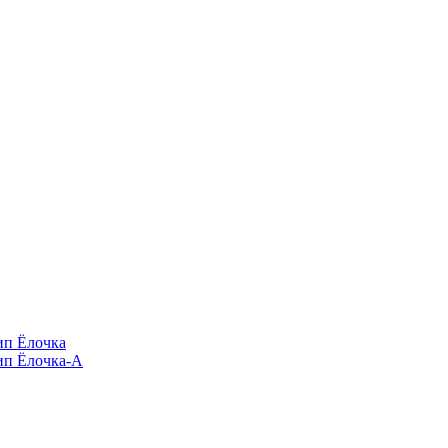
п Ёлочка
п Ёлочка-А