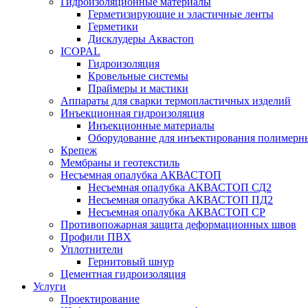
Гидроизоляционные материалы
Герметизирующие и эластичные ленты
Герметики
Дисклудеры Аквастоп
ICOPAL
Гидроизоляция
Кровельные системы
Праймеры и мастики
Аппараты для сварки термопластичных изделий
Инъекционная гидроизоляция
Инъекционные материалы
Оборудование для инъектирования полимерны
Крепеж
Мембраны и геотекстиль
Несъемная опалубка АКВАСТОП
Несъемная опалубка АКВАСТОП СД2
Несъемная опалубка АКВАСТОП ПД2
Несъемная опалубка АКВАСТОП СР
Противопожарная защита деформационных швов
Профили ПВХ
Уплотнители
Гернитовый шнур
Цементная гидроизоляция
Услуги
Проектирование