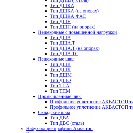
Тип ДПШ (+сталь)
Тип ДШКА
Тип ДШКА (на опорах)
Тип ДШКА-ФАС
Тип ДШН
Тип ДШН (на опорах)
Пешеходные с повышенной нагрузкой
Тип ДША
Тип ДША.Т
Тип ДША.Т (на опорах)
Тип ДША.ТС
Пешеходные швы
Тип ДШВ
Тип ДШЛ
Тип ДШМ
Тип ДШО
Тип ТПА
Тип ТПМ
Промышленные швы
Профильное уплотнение АКВАСТОП ти
Профильное уплотнение АКВАСТОП ти
Складские швы
Тип ДВА
Тип ДВС (сталь)
Набухающие профили Аквастоп