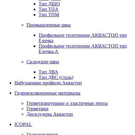
Тип ДШО
Тип ТПА
Тип ТПМ
Промышленные швы
Профильное уплотнение АКВАСТОП тип
Ёлочка
Профильное уплотнение АКВАСТОП тип
Ёлочка-А
Складские швы
Тип ДВА
Тип ДВС (сталь)
Набухающие профили Аквастоп
Гидроизоляционные материалы
Герметизирующие и эластичные ленты
Герметики
Дисклудеры Аквастоп
ICOPAL
Гидроизоляция