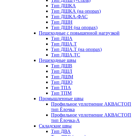
Тип ДПШ (+сталь)
Тип ДШКА
Тип ДШКА (на опорах)
Тип ДШКА-ФАС
Тип ДШН
Тип ДШН (на опорах)
Пешеходные с повышенной нагрузкой
Тип ДША
Тип ДША.Т
Тип ДША.Т (на опорах)
Тип ДША.ТС
Пешеходные швы
Тип ДШВ
Тип ДШЛ
Тип ДШМ
Тип ДШО
Тип ТПА
Тип ТПМ
Промышленные швы
Профильное уплотнение АКВАСТОП
тип Ёлочка
Профильное уплотнение АКВАСТОП
тип Ёлочка-А
Складские швы
Тип ДВА