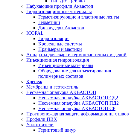
Тип ДВС (сталь)
Набухающие профили Аквастоп
Гидроизоляционные материалы
Герметизирующие и эластичные ленты
Герметики
Дисклудеры Аквастоп
ICOPAL
Гидроизоляция
Кровельные системы
Праймеры и мастики
Аппараты для сварки термопластичных изделий
Инъекционная гидроизоляция
Инъекционные материалы
Оборудование для инъектирования
полимерных составов
Крепеж
Мембраны и геотекстиль
Несъемная опалубка АКВАСТОП
Несъемная опалубка АКВАСТОП СД2
Несъемная опалубка АКВАСТОП ПД2
Несъемная опалубка АКВАСТОП СР
Противопожарная защита деформационных швов
Профили ПВХ
Уплотнители
Гернитовый шнур