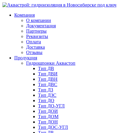
Компания
О компании
Документация
Партнеры
Реквизиты
Оплата
Доставка
Отзывы
Продукция
Гидрошпонки Аквастоп
Тип ДВ
Тип ДВИ
Тип ДВН
Тип ДВС
Тип ДЗ
Тип ДЗС
Тип ДО
Тип ДО-УГЛ
Тип ДОИ
Тип ДОМ
Тип ДОН
Тип ДОС-УГЛ
Тип ДР