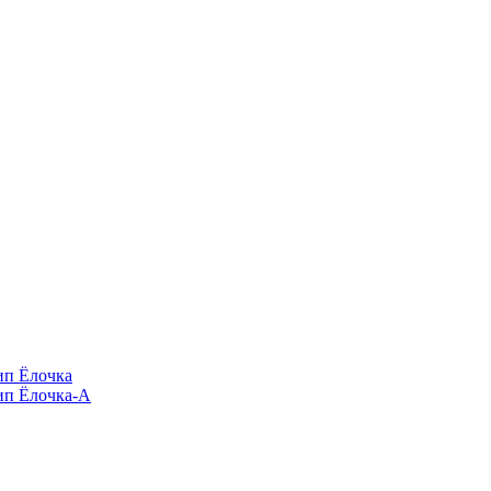
п Ёлочка
п Ёлочка-А