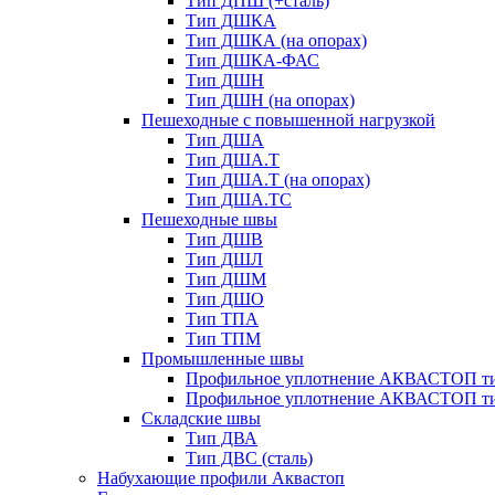
Тип ДПШ (+сталь)
Тип ДШКА
Тип ДШКА (на опорах)
Тип ДШКА-ФАС
Тип ДШН
Тип ДШН (на опорах)
Пешеходные с повышенной нагрузкой
Тип ДША
Тип ДША.Т
Тип ДША.Т (на опорах)
Тип ДША.ТС
Пешеходные швы
Тип ДШВ
Тип ДШЛ
Тип ДШМ
Тип ДШО
Тип ТПА
Тип ТПМ
Промышленные швы
Профильное уплотнение АКВАСТОП ти
Профильное уплотнение АКВАСТОП ти
Складские швы
Тип ДВА
Тип ДВС (сталь)
Набухающие профили Аквастоп