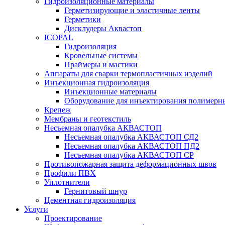
Гидроизоляционные материалы
Герметизирующие и эластичные ленты
Герметики
Дисклудеры Аквастоп
ICOPAL
Гидроизоляция
Кровельные системы
Праймеры и мастики
Аппараты для сварки термопластичных изделий
Инъекционная гидроизоляция
Инъекционные материалы
Оборудование для инъектирования полимерны
Крепеж
Мембраны и геотекстиль
Несъемная опалубка АКВАСТОП
Несъемная опалубка АКВАСТОП СД2
Несъемная опалубка АКВАСТОП ПД2
Несъемная опалубка АКВАСТОП СР
Противопожарная защита деформационных швов
Профили ПВХ
Уплотнители
Гернитовый шнур
Цементная гидроизоляция
Услуги
Проектирование