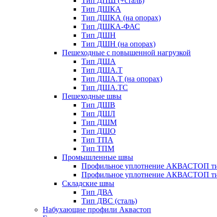
Тип ДПШ (+сталь)
Тип ДШКА
Тип ДШКА (на опорах)
Тип ДШКА-ФАС
Тип ДШН
Тип ДШН (на опорах)
Пешеходные с повышенной нагрузкой
Тип ДША
Тип ДША.Т
Тип ДША.Т (на опорах)
Тип ДША.ТС
Пешеходные швы
Тип ДШВ
Тип ДШЛ
Тип ДШМ
Тип ДШО
Тип ТПА
Тип ТПМ
Промышленные швы
Профильное уплотнение АКВАСТОП ти
Профильное уплотнение АКВАСТОП ти
Складские швы
Тип ДВА
Тип ДВС (сталь)
Набухающие профили Аквастоп