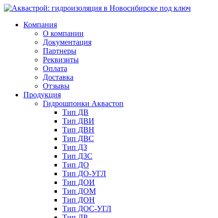
Компания
О компании
Документация
Партнеры
Реквизиты
Оплата
Доставка
Отзывы
Продукция
Гидрошпонки Аквастоп
Тип ДВ
Тип ДВИ
Тип ДВН
Тип ДВС
Тип ДЗ
Тип ДЗС
Тип ДО
Тип ДО-УГЛ
Тип ДОИ
Тип ДОМ
Тип ДОН
Тип ДОС-УГЛ
Тип ДР