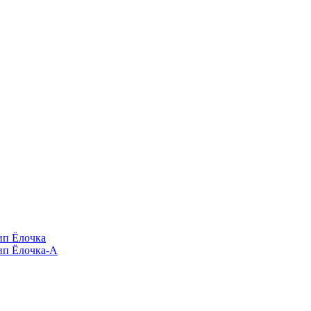
п Ёлочка
п Ёлочка-А