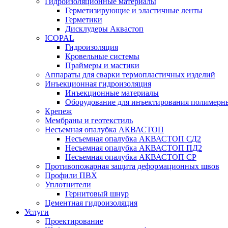
Гидроизоляционные материалы
Герметизирующие и эластичные ленты
Герметики
Дисклудеры Аквастоп
ICOPAL
Гидроизоляция
Кровельные системы
Праймеры и мастики
Аппараты для сварки термопластичных изделий
Инъекционная гидроизоляция
Инъекционные материалы
Оборудование для инъектирования полимерны
Крепеж
Мембраны и геотекстиль
Несъемная опалубка АКВАСТОП
Несъемная опалубка АКВАСТОП СД2
Несъемная опалубка АКВАСТОП ПД2
Несъемная опалубка АКВАСТОП СР
Противопожарная защита деформационных швов
Профили ПВХ
Уплотнители
Гернитовый шнур
Цементная гидроизоляция
Услуги
Проектирование