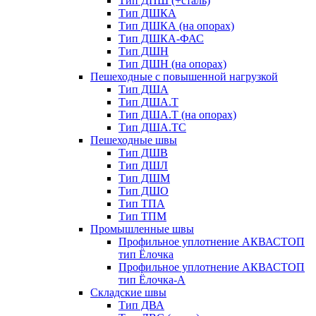
Тип ДПШ (+сталь)
Тип ДШКА
Тип ДШКА (на опорах)
Тип ДШКА-ФАС
Тип ДШН
Тип ДШН (на опорах)
Пешеходные с повышенной нагрузкой
Тип ДША
Тип ДША.Т
Тип ДША.Т (на опорах)
Тип ДША.ТС
Пешеходные швы
Тип ДШВ
Тип ДШЛ
Тип ДШМ
Тип ДШО
Тип ТПА
Тип ТПМ
Промышленные швы
Профильное уплотнение АКВАСТОП
тип Ёлочка
Профильное уплотнение АКВАСТОП
тип Ёлочка-А
Складские швы
Тип ДВА