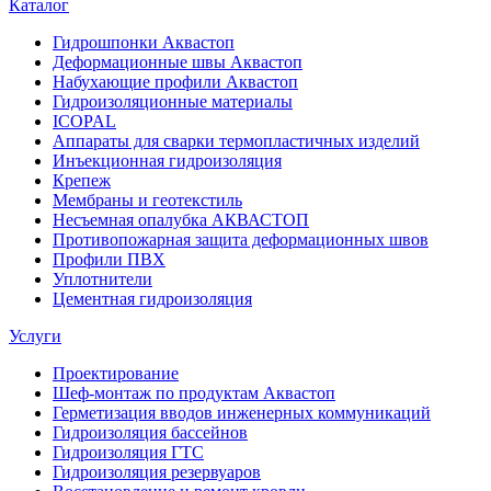
Каталог
Гидрошпонки Аквастоп
Деформационные швы Аквастоп
Набухающие профили Аквастоп
Гидроизоляционные материалы
ICOPAL
Аппараты для сварки термопластичных изделий
Инъекционная гидроизоляция
Крепеж
Мембраны и геотекстиль
Несъемная опалубка АКВАСТОП
Противопожарная защита деформационных швов
Профили ПВХ
Уплотнители
Цементная гидроизоляция
Услуги
Проектирование
Шеф-монтаж по продуктам Аквастоп
Герметизация вводов инженерных коммуникаций
Гидроизоляция бассейнов
Гидроизоляция ГТС
Гидроизоляция резервуаров