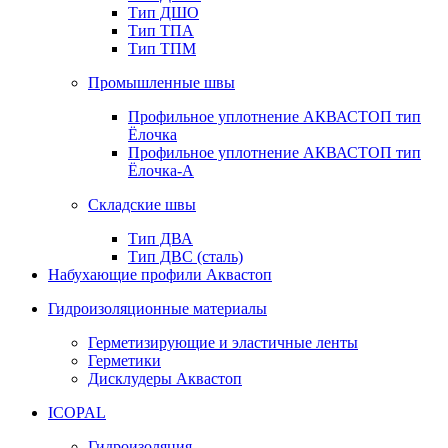
Тип ДШО
Тип ТПА
Тип ТПМ
Промышленные швы
Профильное уплотнение АКВАСТОП тип
Ёлочка
Профильное уплотнение АКВАСТОП тип
Ёлочка-А
Складские швы
Тип ДВА
Тип ДВС (сталь)
Набухающие профили Аквастоп
Гидроизоляционные материалы
Герметизирующие и эластичные ленты
Герметики
Дисклудеры Аквастоп
ICOPAL
Гидроизоляция