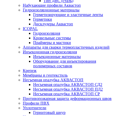
Тип ДВС (сталь)
Набухающие профили Аквастоп
Гидроизоляционные материалы
Герметизирующие и эластичные ленты
Герметики
Дисклудеры Аквастоп
ICOPAL
Гидроизоляция
Кровельные системы
Праймеры и мастики
Аппараты для сварки термопластичных изделий
Инъекционная гидроизоляция
Инъекционные материалы
Оборудование для инъектирования
полимерных составов
Крепеж
Мембраны и геотекстиль
Несъемная опалубка АКВАСТОП
Несъемная опалубка АКВАСТОП СД2
Несъемная опалубка АКВАСТОП ПД2
Несъемная опалубка АКВАСТОП СР
Противопожарная защита деформационных швов
Профили ПВХ
Уплотнители
Гернитовый шнур