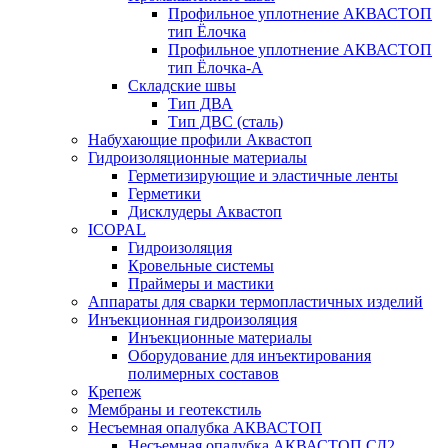
Профильное уплотнение АКВАСТОП
тип Ёлочка
Профильное уплотнение АКВАСТОП
тип Ёлочка-А
Складские швы
Тип ДВА
Тип ДВС (сталь)
Набухающие профили Аквастоп
Гидроизоляционные материалы
Герметизирующие и эластичные ленты
Герметики
Дисклудеры Аквастоп
ICOPAL
Гидроизоляция
Кровельные системы
Праймеры и мастики
Аппараты для сварки термопластичных изделий
Инъекционная гидроизоляция
Инъекционные материалы
Оборудование для инъектирования
полимерных составов
Крепеж
Мембраны и геотекстиль
Несъемная опалубка АКВАСТОП
Несъемная опалубка АКВАСТОП СД2