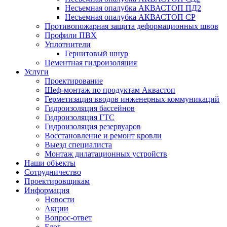
Несъемная опалубка АКВАСТОП ПД2
Несъемная опалубка АКВАСТОП СР
Противопожарная защита деформационных швов
Профили ПВХ
Уплотнители
Гернитовый шнур
Цементная гидроизоляция
Услуги
Проектирование
Шеф-монтаж по продуктам Аквастоп
Герметизация вводов инженерных коммуникаций
Гидроизоляция бассейнов
Гидроизоляция ГТС
Гидроизоляция резервуаров
Восстановление и ремонт кровли
Выезд специалиста
Монтаж дилатационных устройств
Наши объекты
Сотрудничество
Проектировщикам
Информация
Новости
Акции
Вопрос-ответ
Блог