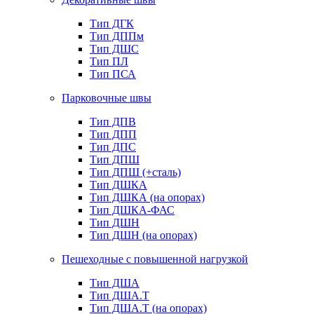
Тип ДГК
Тип ДППм
Тип ДШС
Тип ПЛ
Тип ПСА
Парковочные швы
Тип ДПВ
Тип ДПП
Тип ДПС
Тип ДПШ
Тип ДПШ (+сталь)
Тип ДШКА
Тип ДШКА (на опорах)
Тип ДШКА-ФАС
Тип ДШН
Тип ДШН (на опорах)
Пешеходные с повышенной нагрузкой
Тип ДША
Тип ДША.Т
Тип ДША.Т (на опорах)