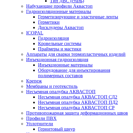
Тип ДВС (сталь)
Набухающие профили Аквастоп
Гидроизоляционные материалы
Герметизирующие и эластичные ленты
Герметики
Дисклудеры Аквастоп
ICOPAL
Гидроизоляция
Кровельные системы
Праймеры и мастики
Аппараты для сварки термопластичных изделий
Инъекционная гидроизоляция
Инъекционные материалы
Оборудование для инъектирования
полимерных составов
Крепеж
Мембраны и геотекстиль
Несъемная опалубка АКВАСТОП
Несъемная опалубка АКВАСТОП СД2
Несъемная опалубка АКВАСТОП ПД2
Несъемная опалубка АКВАСТОП СР
Противопожарная защита деформационных швов
Профили ПВХ
Уплотнители
Гернитовый шнур