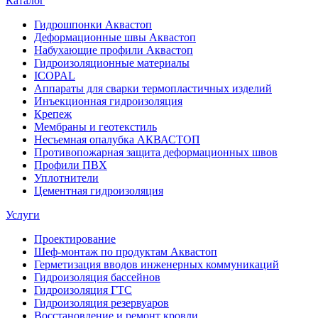
Каталог
Гидрошпонки Аквастоп
Деформационные швы Аквастоп
Набухающие профили Аквастоп
Гидроизоляционные материалы
ICOPAL
Аппараты для сварки термопластичных изделий
Инъекционная гидроизоляция
Крепеж
Мембраны и геотекстиль
Несъемная опалубка АКВАСТОП
Противопожарная защита деформационных швов
Профили ПВХ
Уплотнители
Цементная гидроизоляция
Услуги
Проектирование
Шеф-монтаж по продуктам Аквастоп
Герметизация вводов инженерных коммуникаций
Гидроизоляция бассейнов
Гидроизоляция ГТС
Гидроизоляция резервуаров
Восстановление и ремонт кровли