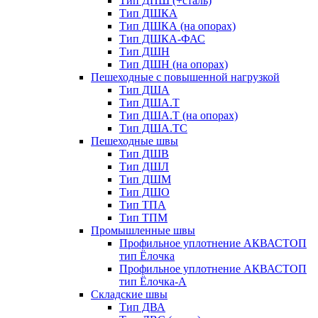
Тип ДПШ (+сталь)
Тип ДШКА
Тип ДШКА (на опорах)
Тип ДШКА-ФАС
Тип ДШН
Тип ДШН (на опорах)
Пешеходные с повышенной нагрузкой
Тип ДША
Тип ДША.Т
Тип ДША.Т (на опорах)
Тип ДША.ТС
Пешеходные швы
Тип ДШВ
Тип ДШЛ
Тип ДШМ
Тип ДШО
Тип ТПА
Тип ТПМ
Промышленные швы
Профильное уплотнение АКВАСТОП
тип Ёлочка
Профильное уплотнение АКВАСТОП
тип Ёлочка-А
Складские швы
Тип ДВА