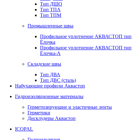
Тип ДШО
Тип ТПА
Тип ТПМ
Промышленные швы
Профильное уплотнение АКВАСТОП тип
Ёлочка
Профильное уплотнение АКВАСТОП тип
Ёлочка-А
Складские швы
Тип ДВА
Тип ДВС (сталь)
Набухающие профили Аквастоп
Гидроизоляционные материалы
Герметизирующие и эластичные ленты
Герметики
Дисклудеры Аквастоп
ICOPAL
Гидроизоляция