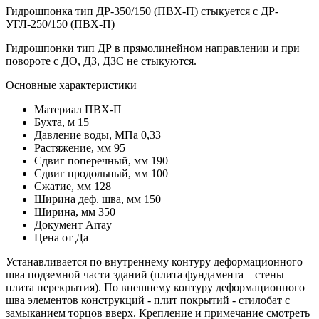
Гидрошпонка тип ДР-350/150 (ПВХ-П) стыкуется с ДР-
УГЛ-250/150 (ПВХ-П)
Гидрошпонки тип ДР в прямолинейном направлении и при
повороте с ДО, ДЗ, ДЗС не стыкуются.
Основные характеристики
Материал
ПВХ-П
Бухта, м
15
Давление воды, МПа
0,33
Растяжение, мм
95
Сдвиг поперечный, мм
190
Сдвиг продольный, мм
100
Сжатие, мм
128
Ширина деф. шва, мм
150
Ширина, мм
350
Документ
Array
Цена от
Да
Устанавливается по внутреннему контуру деформационного
шва подземной части зданий (плита фундамента – стены –
плита перекрытия). По внешнему контуру деформационного
шва элементов конструкций - плит покрытий - стилобат с
замыканием торцов вверх. Крепление и примечание смотреть