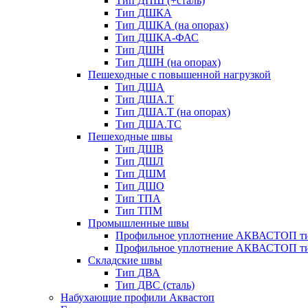
Тип ДПШ (+сталь)
Тип ДШКА
Тип ДШКА (на опорах)
Тип ДШКА-ФАС
Тип ДШН
Тип ДШН (на опорах)
Пешеходные с повышенной нагрузкой
Тип ДША
Тип ДША.Т
Тип ДША.Т (на опорах)
Тип ДША.ТС
Пешеходные швы
Тип ДШВ
Тип ДШЛ
Тип ДШМ
Тип ДШО
Тип ТПА
Тип ТПМ
Промышленные швы
Профильное уплотнение АКВАСТОП ти
Профильное уплотнение АКВАСТОП ти
Складские швы
Тип ДВА
Тип ДВС (сталь)
Набухающие профили Аквастоп