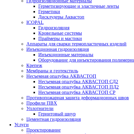
Гидроизоляционные материалы
Герметизирующие и эластичные ленты
Герметики
Дисклудеры Аквастоп
ICOPAL
Гидроизоляция
Кровельные системы
Праймеры и мастики
Аппараты для сварки термопластичных изделий
Инъекционная гидроизоляция
Инъекционные материалы
Оборудование для инъектирования полимерны
Крепеж
Мембраны и геотекстиль
Несъемная опалубка АКВАСТОП
Несъемная опалубка АКВАСТОП СД2
Несъемная опалубка АКВАСТОП ПД2
Несъемная опалубка АКВАСТОП СР
Противопожарная защита деформационных швов
Профили ПВХ
Уплотнители
Гернитовый шнур
Цементная гидроизоляция
Услуги
Проектирование