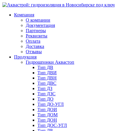
Компания
О компании
Документация
Партнеры
Реквизиты
Оплата
Доставка
Отзывы
Продукция
Гидрошпонки Аквастоп
Тип ДВ
Тип ДВИ
Тип ДВН
Тип ДВС
Тип ДЗ
Тип ДЗС
Тип ДО
Тип ДО-УГЛ
Тип ДОИ
Тип ДОМ
Тип ДОН
Тип ДОС-УГЛ
Тип ДР