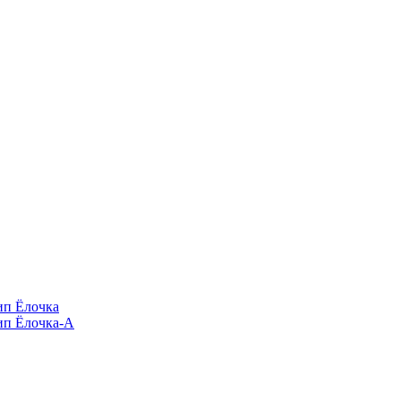
п Ёлочка
п Ёлочка-А