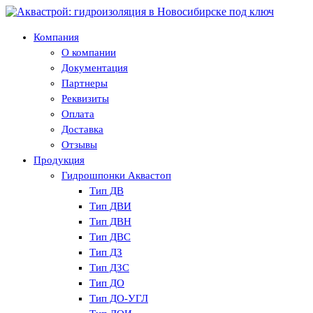
Компания
О компании
Документация
Партнеры
Реквизиты
Оплата
Доставка
Отзывы
Продукция
Гидрошпонки Аквастоп
Тип ДВ
Тип ДВИ
Тип ДВН
Тип ДВС
Тип ДЗ
Тип ДЗС
Тип ДО
Тип ДО-УГЛ