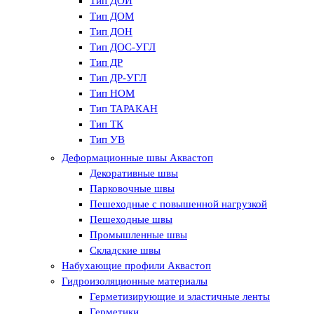
Тип ДОИ
Тип ДОМ
Тип ДОН
Тип ДОС-УГЛ
Тип ДР
Тип ДР-УГЛ
Тип НОМ
Тип ТАРАКАН
Тип ТК
Тип УВ
Тип ХВ
Деформационные швы Аквастоп
Тип ХВИ
Декоративные швы
Тип ХВН
Парковочные швы
Тип ХО
Пешеходные с повышенной нагрузкой
Тип ХО-УГЛ
Пешеходные швы
Тип ХОМ
Промышленные швы
Тип ХОС-УГЛ
Складские швы
Набухающие профили Аквастоп
Гидроизоляционные материалы
Герметизирующие и эластичные ленты
Герметики