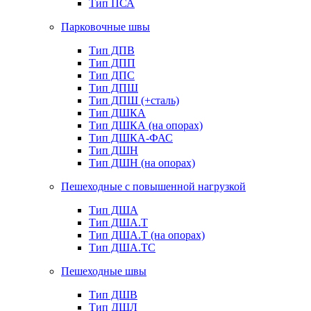
Тип ПСА
Парковочные швы
Тип ДПВ
Тип ДПП
Тип ДПС
Тип ДПШ
Тип ДПШ (+сталь)
Тип ДШКА
Тип ДШКА (на опорах)
Тип ДШКА-ФАС
Тип ДШН
Тип ДШН (на опорах)
Пешеходные с повышенной нагрузкой
Тип ДША
Тип ДША.Т
Тип ДША.Т (на опорах)
Тип ДША.ТС
Пешеходные швы
Тип ДШВ
Тип ДШЛ