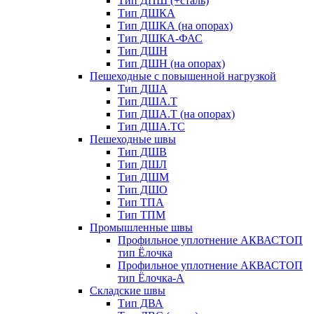
Тип ДПШ (+сталь)
Тип ДШКА
Тип ДШКА (на опорах)
Тип ДШКА-ФАС
Тип ДШН
Тип ДШН (на опорах)
Пешеходные с повышенной нагрузкой
Тип ДША
Тип ДША.Т
Тип ДША.Т (на опорах)
Тип ДША.ТС
Пешеходные швы
Тип ДШВ
Тип ДШЛ
Тип ДШМ
Тип ДШО
Тип ТПА
Тип ТПМ
Промышленные швы
Профильное уплотнение АКВАСТОП
тип Ёлочка
Профильное уплотнение АКВАСТОП
тип Ёлочка-А
Складские швы
Тип ДВА