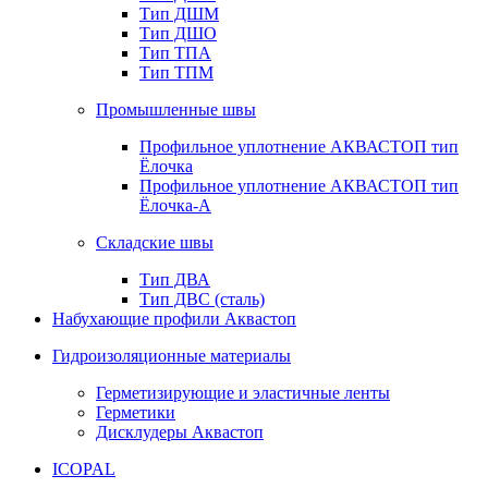
Тип ДШМ
Тип ДШО
Тип ТПА
Тип ТПМ
Промышленные швы
Профильное уплотнение АКВАСТОП тип
Ёлочка
Профильное уплотнение АКВАСТОП тип
Ёлочка-А
Складские швы
Тип ДВА
Тип ДВС (сталь)
Набухающие профили Аквастоп
Гидроизоляционные материалы
Герметизирующие и эластичные ленты
Герметики
Дисклудеры Аквастоп
ICOPAL