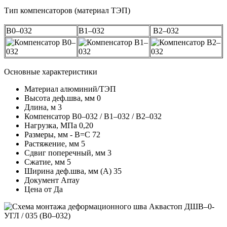
Тип компенсаторов (материал ТЭП)
В0–032
В1–032
В2–032
Основные характеристики
Материал
алюминий/ТЭП
Высота деф.шва, мм
0
Длина, м
3
Компенсатор
В0–032 / В1–032 / В2–032
Нагрузка, МПа
0,20
Размеры, мм - В=С
72
Растяжение, мм
5
Сдвиг поперечный, мм
3
Сжатие, мм
5
Ширина деф.шва, мм (А)
35
Документ
Array
Цена от
Да