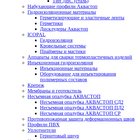
Тип ДВС (сталь)
Набухающие профили Аквастоп
Гидроизоляционные материалы
Герметизирующие и эластичные ленты
Герметики
Дисклудеры Аквастоп
ICOPAL
Гидроизоляция
Кровельные системы
Праймеры и мастики
Аппараты для сварки термопластичных изделий
Инъекционная гидроизоляция
Инъекционные материалы
Оборудование для инъектирования
полимерных составов
Крепеж
Мембраны и геотекстиль
Несъемная опалубка АКВАСТОП
Несъемная опалубка АКВАСТОП СД2
Несъемная опалубка АКВАСТОП ПД2
Несъемная опалубка АКВАСТОП СР
Противопожарная защита деформационных швов
Профили ПВХ
Уплотнители
Гернитовый шнур