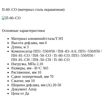
П‐60–СО (материал сталь окрашенная)
Основные характеристики
Материал
алюминий/сталь/ТЭП
Высота деф.шва, мм
0
Длина, м
3
Компенсатор
ПП1–550/050 / ПН–83–АА; ПП1–550/050 /
ПН–81–СО / ПН–50–СО / П–60–СО; ПП1–550/050 /
ПН–81–СН / ПН–50–СН / П–60–СО
Нагрузка, МПа
2,10
Размеры, мм - В=С
565
Растяжение, мм
10
Сдвиг поперечный, мм
70
Сжатие, мм
10
Ширина деф.шва, мм (А)
20-50
Документ
Array
Цена от
Да