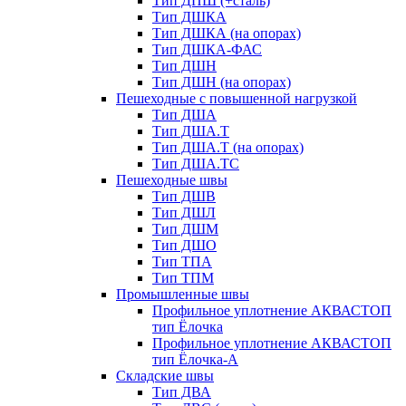
Тип ДПШ (+сталь)
Тип ДШКА
Тип ДШКА (на опорах)
Тип ДШКА-ФАС
Тип ДШН
Тип ДШН (на опорах)
Пешеходные с повышенной нагрузкой
Тип ДША
Тип ДША.Т
Тип ДША.Т (на опорах)
Тип ДША.ТС
Пешеходные швы
Тип ДШВ
Тип ДШЛ
Тип ДШМ
Тип ДШО
Тип ТПА
Тип ТПМ
Промышленные швы
Профильное уплотнение АКВАСТОП
тип Ёлочка
Профильное уплотнение АКВАСТОП
тип Ёлочка-А
Складские швы
Тип ДВА