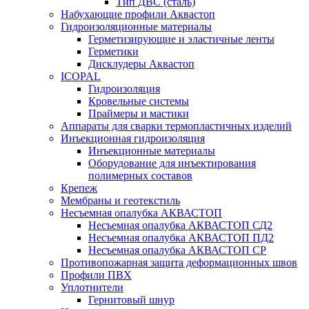
Тип ДВС (сталь)
Набухающие профили Аквастоп
Гидроизоляционные материалы
Герметизирующие и эластичные ленты
Герметики
Дисклудеры Аквастоп
ICOPAL
Гидроизоляция
Кровельные системы
Праймеры и мастики
Аппараты для сварки термопластичных изделий
Инъекционная гидроизоляция
Инъекционные материалы
Оборудование для инъектирования
полимерных составов
Крепеж
Мембраны и геотекстиль
Несъемная опалубка АКВАСТОП
Несъемная опалубка АКВАСТОП СД2
Несъемная опалубка АКВАСТОП ПД2
Несъемная опалубка АКВАСТОП СР
Противопожарная защита деформационных швов
Профили ПВХ
Уплотнители
Гернитовый шнур