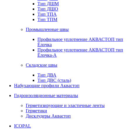
Тип ДШМ
Тип ДШО
Тип ТПА
Тип ТПМ
Промышленные швы
Профильное уплотнение АКВАСТОП тип
Ёлочка
Профильное уплотнение АКВАСТОП тип
Ёлочка-А
Складские швы
Тип ДВА
Тип ДВС (сталь)
Набухающие профили Аквастоп
Гидроизоляционные материалы
Герметизирующие и эластичные ленты
Герметики
Дисклудеры Аквастоп
ICOPAL