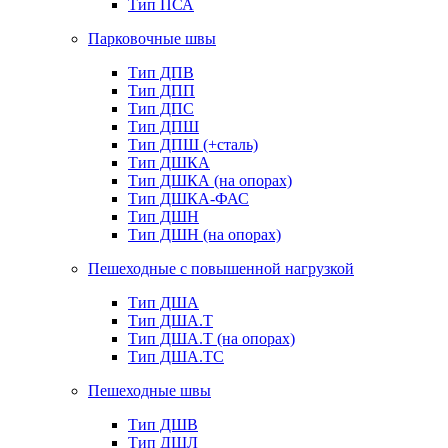
Тип ПСА
Парковочные швы
Тип ДПВ
Тип ДПП
Тип ДПС
Тип ДПШ
Тип ДПШ (+сталь)
Тип ДШКА
Тип ДШКА (на опорах)
Тип ДШКА-ФАС
Тип ДШН
Тип ДШН (на опорах)
Пешеходные с повышенной нагрузкой
Тип ДША
Тип ДША.Т
Тип ДША.Т (на опорах)
Тип ДША.ТС
Пешеходные швы
Тип ДШВ
Тип ДШЛ