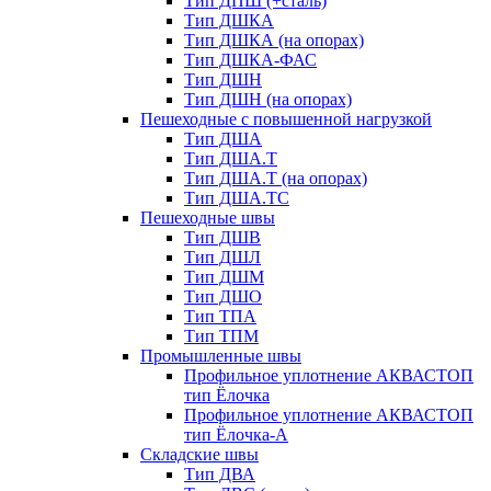
Тип ДПШ (+сталь)
Тип ДШКА
Тип ДШКА (на опорах)
Тип ДШКА-ФАС
Тип ДШН
Тип ДШН (на опорах)
Пешеходные с повышенной нагрузкой
Тип ДША
Тип ДША.Т
Тип ДША.Т (на опорах)
Тип ДША.ТС
Пешеходные швы
Тип ДШВ
Тип ДШЛ
Тип ДШМ
Тип ДШО
Тип ТПА
Тип ТПМ
Промышленные швы
Профильное уплотнение АКВАСТОП
тип Ёлочка
Профильное уплотнение АКВАСТОП
тип Ёлочка-А
Складские швы
Тип ДВА