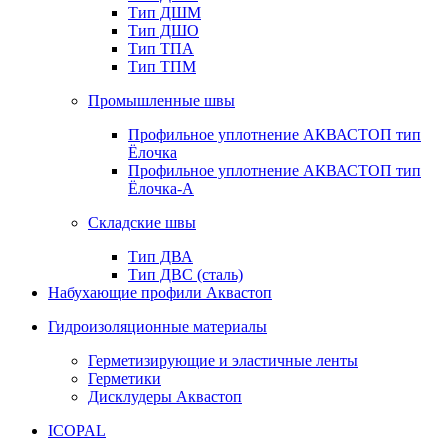
Тип ДШМ
Тип ДШО
Тип ТПА
Тип ТПМ
Промышленные швы
Профильное уплотнение АКВАСТОП тип
Ёлочка
Профильное уплотнение АКВАСТОП тип
Ёлочка-А
Складские швы
Тип ДВА
Тип ДВС (сталь)
Набухающие профили Аквастоп
Гидроизоляционные материалы
Герметизирующие и эластичные ленты
Герметики
Дисклудеры Аквастоп
ICOPAL