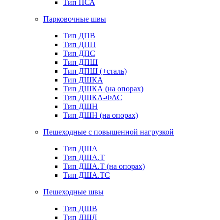
Тип ПСА
Парковочные швы
Тип ДПВ
Тип ДПП
Тип ДПС
Тип ДПШ
Тип ДПШ (+сталь)
Тип ДШКА
Тип ДШКА (на опорах)
Тип ДШКА-ФАС
Тип ДШН
Тип ДШН (на опорах)
Пешеходные с повышенной нагрузкой
Тип ДША
Тип ДША.Т
Тип ДША.Т (на опорах)
Тип ДША.ТС
Пешеходные швы
Тип ДШВ
Тип ДШЛ