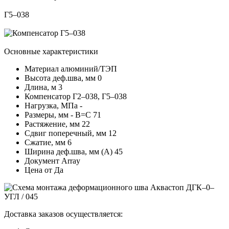
Г5–038
Основные характеристики
Материал
алюминий/ТЭП
Высота деф.шва, мм
0
Длина, м
3
Компенсатор
Г2–038, Г5–038
Нагрузка, МПа
-
Размеры, мм - В=С
71
Растяжение, мм
22
Сдвиг поперечный, мм
12
Сжатие, мм
6
Ширина деф.шва, мм (А)
45
Документ
Array
Цена от
Да
Доставка заказов осуществляется: