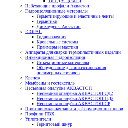
Тип ДВС (сталь)
Набухающие профили Аквастоп
Гидроизоляционные материалы
Герметизирующие и эластичные ленты
Герметики
Дисклудеры Аквастоп
ICOPAL
Гидроизоляция
Кровельные системы
Праймеры и мастики
Аппараты для сварки термопластичных изделий
Инъекционная гидроизоляция
Инъекционные материалы
Оборудование для инъектирования
полимерных составов
Крепеж
Мембраны и геотекстиль
Несъемная опалубка АКВАСТОП
Несъемная опалубка АКВАСТОП СД2
Несъемная опалубка АКВАСТОП ПД2
Несъемная опалубка АКВАСТОП СР
Противопожарная защита деформационных швов
Профили ПВХ
Уплотнители
Гернитовый шнур