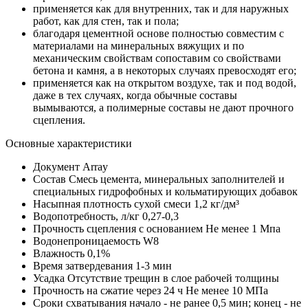
применяется как для внутренних, так и для наружных
работ, как для стен, так и пола;
благодаря цементной основе полностью совместим с
материалами на минеральных вяжущих и по
механическим свойствам сопоставим со свойствами
бетона и камня, а в некоторых случаях превосходят его;
применяется как на открытом воздухе, так и под водой,
даже в тех случаях, когда обычные составы
вымываются, а полимерные составы не дают прочного
сцепления.
Основные характеристики
Документ
Array
Состав
Смесь цемента, минеральных заполнителей и
специальных гидрофобных и кольматирующих добавок
Насыпная плотность сухой смеси
1,2 кг/дм³
Водопотребность, л/кг
0,27-0,3
Прочность сцепления с основанием
Не менее 1 Мпа
Водонепроницаемость
W8
Влажность
0,1%
Время затвердевания
1-3 мин
Усадка
Отсутствие трещин в слое рабочей толщины
Прочность на сжатие через 24 ч
Не менее 10 МПа
Сроки схватывания
начало - не ранее 0,5 мин; конец - не