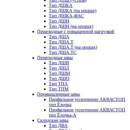
Тип ДПШ (+сталь)
Тип ДШКА
Тип ДШКА (на опорах)
Тип ДШКА-ФАС
Тип ДШН
Тип ДШН (на опорах)
Пешеходные с повышенной нагрузкой
Тип ДША
Тип ДША.Т
Тип ДША.Т (на опорах)
Тип ДША.ТС
Пешеходные швы
Тип ДШВ
Тип ДШЛ
Тип ДШМ
Тип ДШО
Тип ТПА
Тип ТПМ
Промышленные швы
Профильное уплотнение АКВАСТОП
тип Ёлочка
Профильное уплотнение АКВАСТОП
тип Ёлочка-А
Складские швы
Тип ДВА