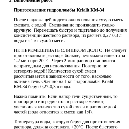
Выполнение работ
Приготовление гидропломбы Krialit КМ-34
После надлежащей подготовки основания сухую смесь
смешать с водой. Смешивание производить только
вручную. Перемешать быстро и тщательно до получения
консистенции жесткого раствора, из расчета 0,27-0,3 л
воды на 1 кг сухой смеси.
НЕ ПЕРЕМЕШИВАТЬ СЛИШКОМ ДОЛГО. Не следует
приготавливать раствора больше, чем можно нанести за
1-2 мин при 20 °С. Через 2 мин раствор становится
непригодным для использования. Повторно не
затворять водой! Количество сухой смеси
рассчитывается в зависимости от того, насколько
активна течь. Обычно на 1 кг гидропломбы Krialit
КМ-34 берут 0,27-0,3 л воды.
Важно помнить! Если напор течи существенный, то
пропорцию ингредиентов в растворе меняют,
увеличивая количество сухой смеси в растворе до 4
частей (вода относится к смеси как 1:4).
Температура воды, которую берут для приготовления
раствора, должна составлять +20°C. После быстрого