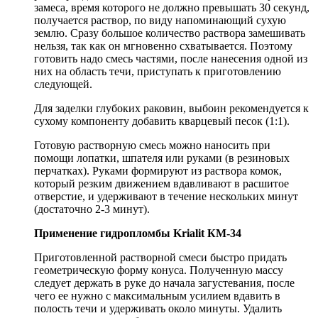
замеса, время которого не должно превышать 30 секунд,
получается раствор, по виду напоминающий сухую
землю. Сразу большое количество раствора замешивать
нельзя, так как он мгновенно схватывается. Поэтому
готовить надо смесь частями, после нанесения одной из
них на область течи, приступать к приготовлению
следующей.
Для заделки глубоких раковин, выбоин рекомендуется к
сухому компоненту добавить кварцевый песок (1:1).
Готовую растворную смесь можно наносить при
помощи лопатки, шпателя или руками (в резиновых
перчатках). Руками формируют из раствора комок,
который резким движением вдавливают в расшитое
отверстие, и удерживают в течение нескольких минут
(достаточно 2-3 минут).
Применение гидропломбы Krialit КМ-34
Приготовленной растворной смеси быстро придать
геометрическую форму конуса. Полученную массу
следует держать в руке до начала загустевания, после
чего ее нужно с максимальным усилием вдавить в
полость течи и удерживать около минуты. Удалить