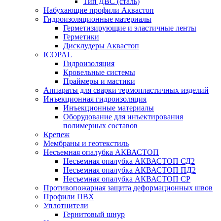
Тип ДВС (сталь)
Набухающие профили Аквастоп
Гидроизоляционные материалы
Герметизирующие и эластичные ленты
Герметики
Дисклудеры Аквастоп
ICOPAL
Гидроизоляция
Кровельные системы
Праймеры и мастики
Аппараты для сварки термопластичных изделий
Инъекционная гидроизоляция
Инъекционные материалы
Оборудование для инъектирования
полимерных составов
Крепеж
Мембраны и геотекстиль
Несъемная опалубка АКВАСТОП
Несъемная опалубка АКВАСТОП СД2
Несъемная опалубка АКВАСТОП ПД2
Несъемная опалубка АКВАСТОП СР
Противопожарная защита деформационных швов
Профили ПВХ
Уплотнители
Гернитовый шнур