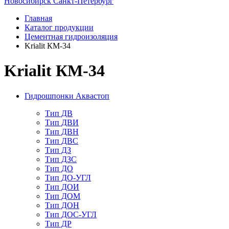
Новосибирск
Санкт-Петербург
Главная
Каталог продукции
Цементная гидроизоляция
Krialit КМ-34
Krialit КМ-34
Гидрошпонки Аквастоп
Тип ДВ
Тип ДВИ
Тип ДВН
Тип ДВС
Тип ДЗ
Тип ДЗС
Тип ДО
Тип ДО-УГЛ
Тип ДОИ
Тип ДОМ
Тип ДОН
Тип ДОС-УГЛ
Тип ДР