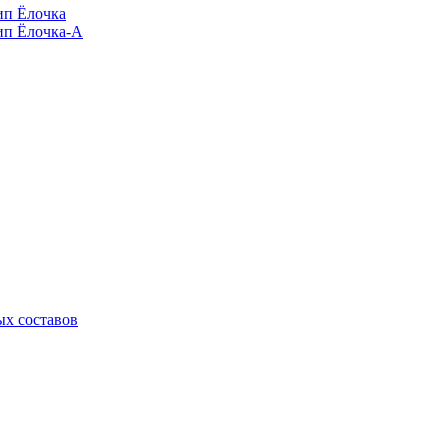
п Ёлочка
п Ёлочка-А
х составов