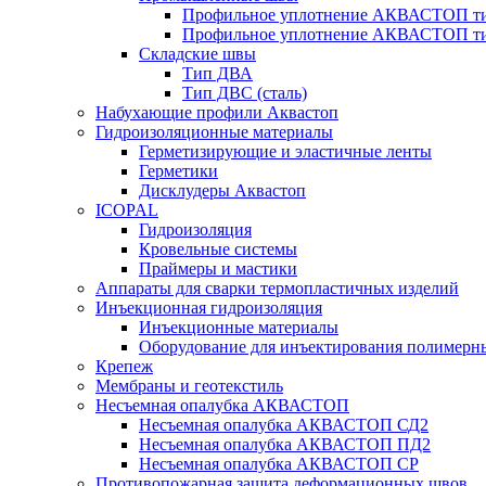
Профильное уплотнение АКВАСТОП ти
Профильное уплотнение АКВАСТОП ти
Складские швы
Тип ДВА
Тип ДВС (сталь)
Набухающие профили Аквастоп
Гидроизоляционные материалы
Герметизирующие и эластичные ленты
Герметики
Дисклудеры Аквастоп
ICOPAL
Гидроизоляция
Кровельные системы
Праймеры и мастики
Аппараты для сварки термопластичных изделий
Инъекционная гидроизоляция
Инъекционные материалы
Оборудование для инъектирования полимерны
Крепеж
Мембраны и геотекстиль
Несъемная опалубка АКВАСТОП
Несъемная опалубка АКВАСТОП СД2
Несъемная опалубка АКВАСТОП ПД2
Несъемная опалубка АКВАСТОП СР
Противопожарная защита деформационных швов