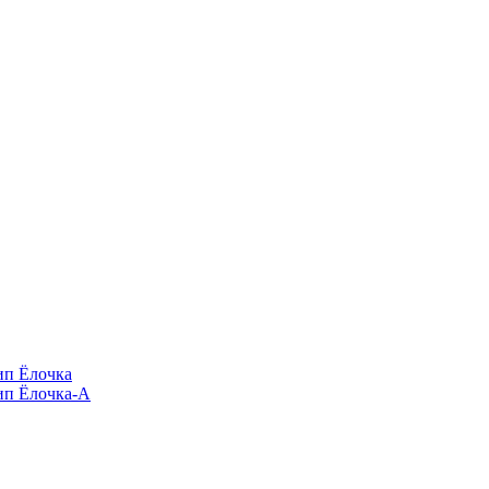
п Ёлочка
п Ёлочка-А