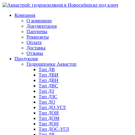
Компания
О компании
Документация
Партнеры
Реквизиты
Оплата
Доставка
Отзывы
Продукция
Гидрошпонки Аквастоп
Тип ДВ
Тип ДВИ
Тип ДВН
Тип ДВС
Тип ДЗ
Тип ДЗС
Тип ДО
Тип ДО-УГЛ
Тип ДОИ
Тип ДОМ
Тип ДОН
Тип ДОС-УГЛ
Тип ДР