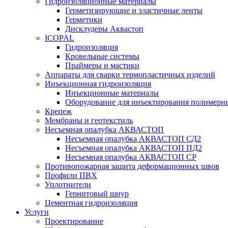
Гидроизоляционные материалы
Герметизирующие и эластичные ленты
Герметики
Дисклудеры Аквастоп
ICOPAL
Гидроизоляция
Кровельные системы
Праймеры и мастики
Аппараты для сварки термопластичных изделий
Инъекционная гидроизоляция
Инъекционные материалы
Оборудование для инъектирования полимерны
Крепеж
Мембраны и геотекстиль
Несъемная опалубка АКВАСТОП
Несъемная опалубка АКВАСТОП СД2
Несъемная опалубка АКВАСТОП ПД2
Несъемная опалубка АКВАСТОП СР
Противопожарная защита деформационных швов
Профили ПВХ
Уплотнители
Гернитовый шнур
Цементная гидроизоляция
Услуги
Проектирование