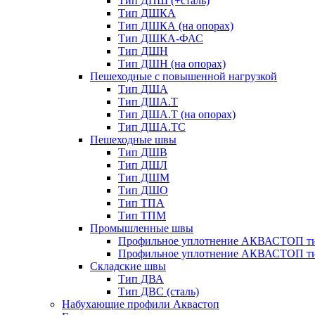
Тип ДПШ (+сталь)
Тип ДШКА
Тип ДШКА (на опорах)
Тип ДШКА-ФАС
Тип ДШН
Тип ДШН (на опорах)
Пешеходные с повышенной нагрузкой
Тип ДША
Тип ДША.Т
Тип ДША.Т (на опорах)
Тип ДША.ТС
Пешеходные швы
Тип ДШВ
Тип ДШЛ
Тип ДШМ
Тип ДШО
Тип ТПА
Тип ТПМ
Промышленные швы
Профильное уплотнение АКВАСТОП ти
Профильное уплотнение АКВАСТОП ти
Складские швы
Тип ДВА
Тип ДВС (сталь)
Набухающие профили Аквастоп