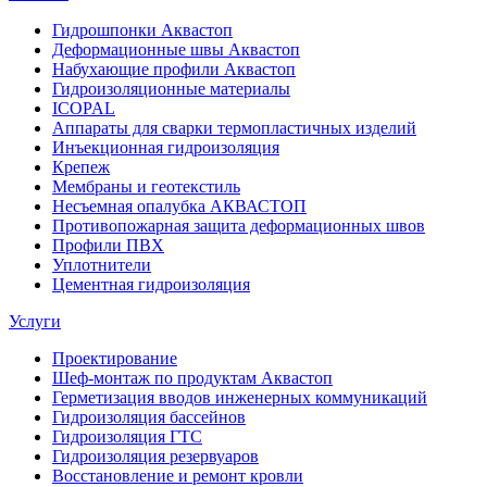
Гидрошпонки Аквастоп
Деформационные швы Аквастоп
Набухающие профили Аквастоп
Гидроизоляционные материалы
ICOPAL
Аппараты для сварки термопластичных изделий
Инъекционная гидроизоляция
Крепеж
Мембраны и геотекстиль
Несъемная опалубка АКВАСТОП
Противопожарная защита деформационных швов
Профили ПВХ
Уплотнители
Цементная гидроизоляция
Услуги
Проектирование
Шеф-монтаж по продуктам Аквастоп
Герметизация вводов инженерных коммуникаций
Гидроизоляция бассейнов
Гидроизоляция ГТС
Гидроизоляция резервуаров
Восстановление и ремонт кровли