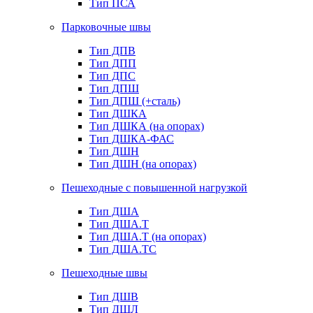
Тип ПСА
Парковочные швы
Тип ДПВ
Тип ДПП
Тип ДПС
Тип ДПШ
Тип ДПШ (+сталь)
Тип ДШКА
Тип ДШКА (на опорах)
Тип ДШКА-ФАС
Тип ДШН
Тип ДШН (на опорах)
Пешеходные с повышенной нагрузкой
Тип ДША
Тип ДША.Т
Тип ДША.Т (на опорах)
Тип ДША.ТС
Пешеходные швы
Тип ДШВ
Тип ДШЛ