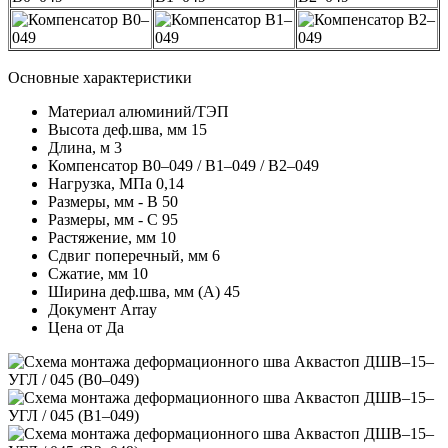
Основные характеристики
Материал
алюминий/ТЭП
Высота деф.шва, мм
15
Длина, м
3
Компенсатор
В0–049 / В1–049 / В2–049
Нагрузка, МПа
0,14
Размеры, мм - В
50
Размеры, мм - С
95
Растяжение, мм
10
Сдвиг поперечный, мм
6
Сжатие, мм
10
Ширина деф.шва, мм (А)
45
Документ
Array
Цена от
Да