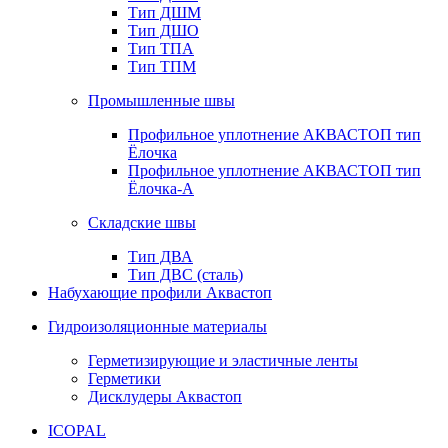
Тип ДШМ
Тип ДШО
Тип ТПА
Тип ТПМ
Промышленные швы
Профильное уплотнение АКВАСТОП тип
Ёлочка
Профильное уплотнение АКВАСТОП тип
Ёлочка-А
Складские швы
Тип ДВА
Тип ДВС (сталь)
Набухающие профили Аквастоп
Гидроизоляционные материалы
Герметизирующие и эластичные ленты
Герметики
Дисклудеры Аквастоп
ICOPAL