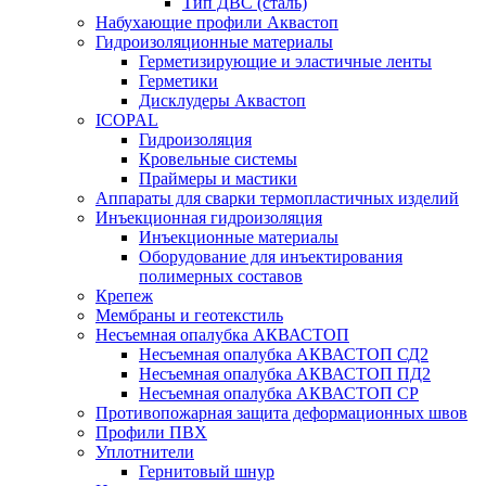
Тип ДВС (сталь)
Набухающие профили Аквастоп
Гидроизоляционные материалы
Герметизирующие и эластичные ленты
Герметики
Дисклудеры Аквастоп
ICOPAL
Гидроизоляция
Кровельные системы
Праймеры и мастики
Аппараты для сварки термопластичных изделий
Инъекционная гидроизоляция
Инъекционные материалы
Оборудование для инъектирования
полимерных составов
Крепеж
Мембраны и геотекстиль
Несъемная опалубка АКВАСТОП
Несъемная опалубка АКВАСТОП СД2
Несъемная опалубка АКВАСТОП ПД2
Несъемная опалубка АКВАСТОП СР
Противопожарная защита деформационных швов
Профили ПВХ
Уплотнители
Гернитовый шнур