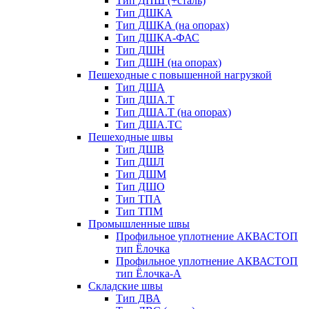
Тип ДПШ (+сталь)
Тип ДШКА
Тип ДШКА (на опорах)
Тип ДШКА-ФАС
Тип ДШН
Тип ДШН (на опорах)
Пешеходные с повышенной нагрузкой
Тип ДША
Тип ДША.Т
Тип ДША.Т (на опорах)
Тип ДША.ТС
Пешеходные швы
Тип ДШВ
Тип ДШЛ
Тип ДШМ
Тип ДШО
Тип ТПА
Тип ТПМ
Промышленные швы
Профильное уплотнение АКВАСТОП
тип Ёлочка
Профильное уплотнение АКВАСТОП
тип Ёлочка-А
Складские швы
Тип ДВА