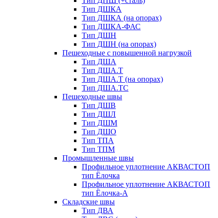
Тип ДПШ (+сталь)
Тип ДШКА
Тип ДШКА (на опорах)
Тип ДШКА-ФАС
Тип ДШН
Тип ДШН (на опорах)
Пешеходные с повышенной нагрузкой
Тип ДША
Тип ДША.Т
Тип ДША.Т (на опорах)
Тип ДША.ТС
Пешеходные швы
Тип ДШВ
Тип ДШЛ
Тип ДШМ
Тип ДШО
Тип ТПА
Тип ТПМ
Промышленные швы
Профильное уплотнение АКВАСТОП
тип Ёлочка
Профильное уплотнение АКВАСТОП
тип Ёлочка-А
Складские швы
Тип ДВА