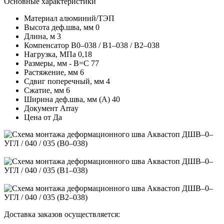
Основные характеристики
Материал
алюминий/ТЭП
Высота деф.шва, мм
0
Длина, м
3
Компенсатор
В0–038 / В1–038 / В2–038
Нагрузка, МПа
0,18
Размеры, мм - В=С
77
Растяжение, мм
6
Сдвиг поперечный, мм
4
Сжатие, мм
6
Ширина деф.шва, мм (А)
40
Документ
Array
Цена от
Да
Доставка заказов осуществляется: