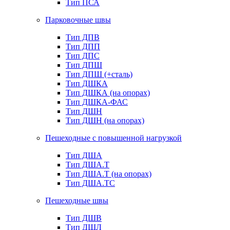
Тип ПСА
Парковочные швы
Тип ДПВ
Тип ДПП
Тип ДПС
Тип ДПШ
Тип ДПШ (+сталь)
Тип ДШКА
Тип ДШКА (на опорах)
Тип ДШКА-ФАС
Тип ДШН
Тип ДШН (на опорах)
Пешеходные с повышенной нагрузкой
Тип ДША
Тип ДША.Т
Тип ДША.Т (на опорах)
Тип ДША.ТС
Пешеходные швы
Тип ДШВ
Тип ДШЛ