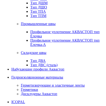
Тип ДШМ
Тип ДШО
Тип ТПА
Тип ТПМ
Промышленные швы
Профильное уплотнение АКВАСТОП тип
Ёлочка
Профильное уплотнение АКВАСТОП тип
Ёлочка-А
Складские швы
Тип ДВА
Тип ДВС (сталь)
Набухающие профили Аквастоп
Гидроизоляционные материалы
Герметизирующие и эластичные ленты
Герметики
Дисклудеры Аквастоп
ICOPAL