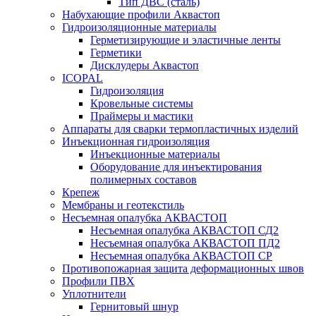
Тип ДВС (сталь)
Набухающие профили Аквастоп
Гидроизоляционные материалы
Герметизирующие и эластичные ленты
Герметики
Дисклудеры Аквастоп
ICOPAL
Гидроизоляция
Кровельные системы
Праймеры и мастики
Аппараты для сварки термопластичных изделий
Инъекционная гидроизоляция
Инъекционные материалы
Оборудование для инъектирования
полимерных составов
Крепеж
Мембраны и геотекстиль
Несъемная опалубка АКВАСТОП
Несъемная опалубка АКВАСТОП СД2
Несъемная опалубка АКВАСТОП ПД2
Несъемная опалубка АКВАСТОП СР
Противопожарная защита деформационных швов
Профили ПВХ
Уплотнители
Гернитовый шнур