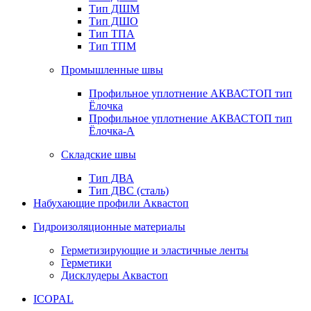
Тип ДШМ
Тип ДШО
Тип ТПА
Тип ТПМ
Промышленные швы
Профильное уплотнение АКВАСТОП тип
Ёлочка
Профильное уплотнение АКВАСТОП тип
Ёлочка-А
Складские швы
Тип ДВА
Тип ДВС (сталь)
Набухающие профили Аквастоп
Гидроизоляционные материалы
Герметизирующие и эластичные ленты
Герметики
Дисклудеры Аквастоп
ICOPAL