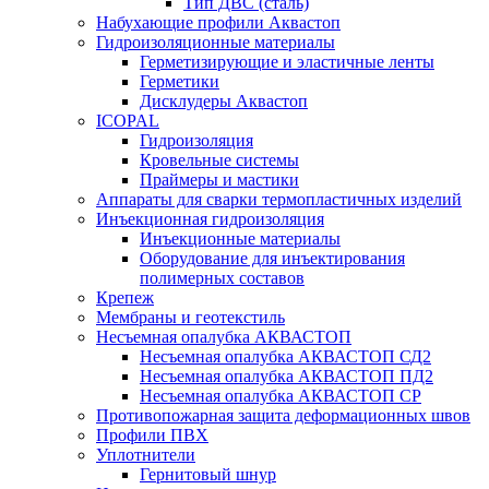
Тип ДВС (сталь)
Набухающие профили Аквастоп
Гидроизоляционные материалы
Герметизирующие и эластичные ленты
Герметики
Дисклудеры Аквастоп
ICOPAL
Гидроизоляция
Кровельные системы
Праймеры и мастики
Аппараты для сварки термопластичных изделий
Инъекционная гидроизоляция
Инъекционные материалы
Оборудование для инъектирования
полимерных составов
Крепеж
Мембраны и геотекстиль
Несъемная опалубка АКВАСТОП
Несъемная опалубка АКВАСТОП СД2
Несъемная опалубка АКВАСТОП ПД2
Несъемная опалубка АКВАСТОП СР
Противопожарная защита деформационных швов
Профили ПВХ
Уплотнители
Гернитовый шнур