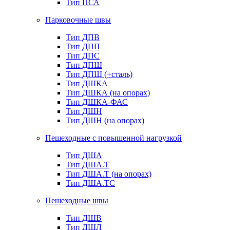
Тип ПСА
Парковочные швы
Тип ДПВ
Тип ДПП
Тип ДПС
Тип ДПШ
Тип ДПШ (+сталь)
Тип ДШКА
Тип ДШКА (на опорах)
Тип ДШКА-ФАС
Тип ДШН
Тип ДШН (на опорах)
Пешеходные с повышенной нагрузкой
Тип ДША
Тип ДША.Т
Тип ДША.Т (на опорах)
Тип ДША.ТС
Пешеходные швы
Тип ДШВ
Тип ДШЛ