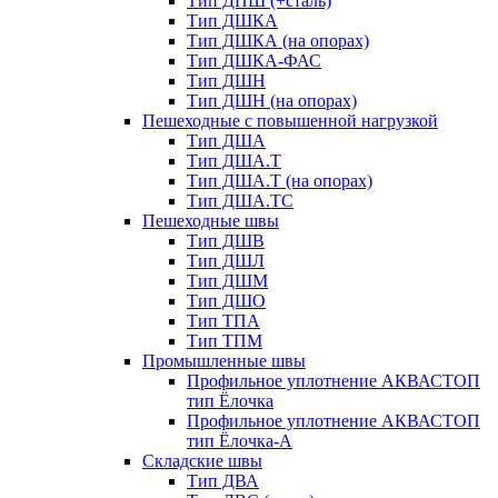
Тип ДПШ (+сталь)
Тип ДШКА
Тип ДШКА (на опорах)
Тип ДШКА-ФАС
Тип ДШН
Тип ДШН (на опорах)
Пешеходные с повышенной нагрузкой
Тип ДША
Тип ДША.Т
Тип ДША.Т (на опорах)
Тип ДША.ТС
Пешеходные швы
Тип ДШВ
Тип ДШЛ
Тип ДШМ
Тип ДШО
Тип ТПА
Тип ТПМ
Промышленные швы
Профильное уплотнение АКВАСТОП
тип Ёлочка
Профильное уплотнение АКВАСТОП
тип Ёлочка-А
Складские швы
Тип ДВА