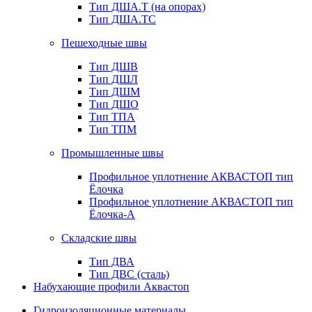
Тип ДША.Т (на опорах)
Тип ДША.ТС
Пешеходные швы
Тип ДШВ
Тип ДШЛ
Тип ДШМ
Тип ДШО
Тип ТПА
Тип ТПМ
Промышленные швы
Профильное уплотнение АКВАСТОП тип
Ёлочка
Профильное уплотнение АКВАСТОП тип
Ёлочка-А
Складские швы
Тип ДВА
Тип ДВС (сталь)
Набухающие профили Аквастоп
Гидроизоляционные материалы