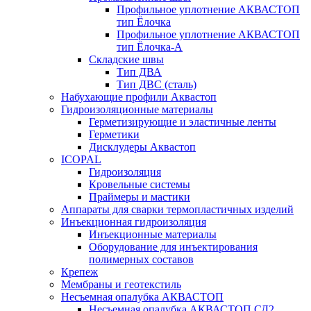
Профильное уплотнение АКВАСТОП
тип Ёлочка
Профильное уплотнение АКВАСТОП
тип Ёлочка-А
Складские швы
Тип ДВА
Тип ДВС (сталь)
Набухающие профили Аквастоп
Гидроизоляционные материалы
Герметизирующие и эластичные ленты
Герметики
Дисклудеры Аквастоп
ICOPAL
Гидроизоляция
Кровельные системы
Праймеры и мастики
Аппараты для сварки термопластичных изделий
Инъекционная гидроизоляция
Инъекционные материалы
Оборудование для инъектирования
полимерных составов
Крепеж
Мембраны и геотекстиль
Несъемная опалубка АКВАСТОП
Несъемная опалубка АКВАСТОП СД2