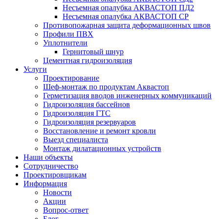
Несъемная опалубка АКВАСТОП ПД2
Несъемная опалубка АКВАСТОП СР
Противопожарная защита деформационных швов
Профили ПВХ
Уплотнители
Гернитовый шнур
Цементная гидроизоляция
Услуги
Проектирование
Шеф-монтаж по продуктам Аквастоп
Герметизация вводов инженерных коммуникаций
Гидроизоляция бассейнов
Гидроизоляция ГТС
Гидроизоляция резервуаров
Восстановление и ремонт кровли
Выезд специалиста
Монтаж дилатационных устройств
Наши объекты
Сотрудничество
Проектировщикам
Информация
Новости
Акции
Вопрос-ответ
Блог