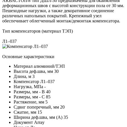
АКВАСТОП® тип ДШЛ-30 предназначены для окаймления
деформационных швов с высотой конструкции пола от 30 мм.
Пешеходные нагрузки, а также декоративное соединение
различных напольных покрытий. Крепежный узел
обеспечивает облегченный монтаж/демонтаж компенсатора.
Тип компенсаторов (материал ТЭП)
Л1–037
Основные характеристики
Материал
алюминий/ТЭП
Высота деф.шва, мм
30
Длина, м
3
Компенсатор
Л1–037
Нагрузка, МПа
-
Размеры, мм - В
40
Размеры, мм - С
85
Растяжение, мм
5
Сдвиг поперечный, мм
20
Сжатие, мм
15
Ширина деф.шва, мм (А)
35
Документ
Array