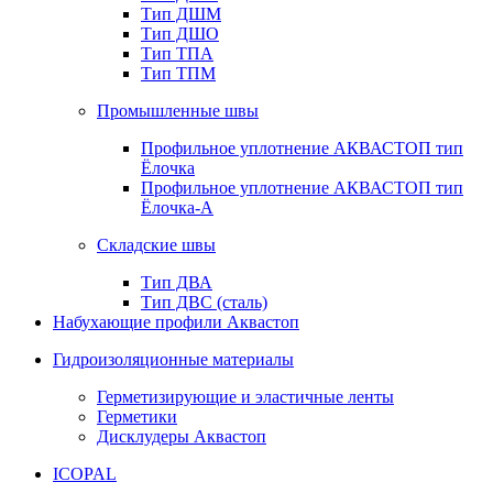
Тип ДШМ
Тип ДШО
Тип ТПА
Тип ТПМ
Промышленные швы
Профильное уплотнение АКВАСТОП тип
Ёлочка
Профильное уплотнение АКВАСТОП тип
Ёлочка-А
Складские швы
Тип ДВА
Тип ДВС (сталь)
Набухающие профили Аквастоп
Гидроизоляционные материалы
Герметизирующие и эластичные ленты
Герметики
Дисклудеры Аквастоп
ICOPAL