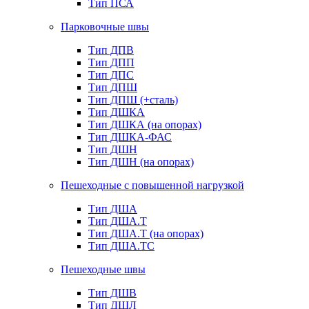
Тип ПСА
Парковочные швы
Тип ДПВ
Тип ДПП
Тип ДПС
Тип ДПШ
Тип ДПШ (+сталь)
Тип ДШКА
Тип ДШКА (на опорах)
Тип ДШКА-ФАС
Тип ДШН
Тип ДШН (на опорах)
Пешеходные с повышенной нагрузкой
Тип ДША
Тип ДША.Т
Тип ДША.Т (на опорах)
Тип ДША.ТС
Пешеходные швы
Тип ДШВ
Тип ДШЛ