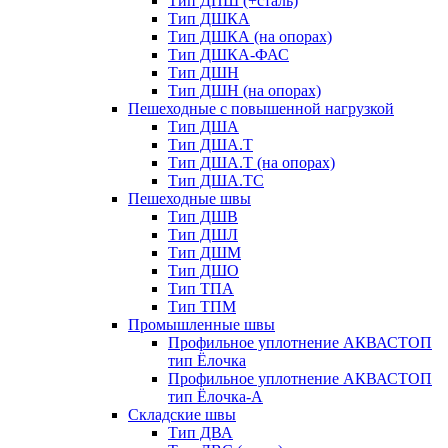
Тип ДПШ (+сталь)
Тип ДШКА
Тип ДШКА (на опорах)
Тип ДШКА-ФАС
Тип ДШН
Тип ДШН (на опорах)
Пешеходные с повышенной нагрузкой
Тип ДША
Тип ДША.Т
Тип ДША.Т (на опорах)
Тип ДША.ТС
Пешеходные швы
Тип ДШВ
Тип ДШЛ
Тип ДШМ
Тип ДШО
Тип ТПА
Тип ТПМ
Промышленные швы
Профильное уплотнение АКВАСТОП
тип Ёлочка
Профильное уплотнение АКВАСТОП
тип Ёлочка-А
Складские швы
Тип ДВА