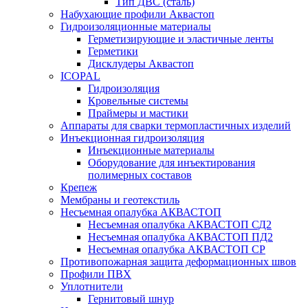
Тип ДВС (сталь)
Набухающие профили Аквастоп
Гидроизоляционные материалы
Герметизирующие и эластичные ленты
Герметики
Дисклудеры Аквастоп
ICOPAL
Гидроизоляция
Кровельные системы
Праймеры и мастики
Аппараты для сварки термопластичных изделий
Инъекционная гидроизоляция
Инъекционные материалы
Оборудование для инъектирования
полимерных составов
Крепеж
Мембраны и геотекстиль
Несъемная опалубка АКВАСТОП
Несъемная опалубка АКВАСТОП СД2
Несъемная опалубка АКВАСТОП ПД2
Несъемная опалубка АКВАСТОП СР
Противопожарная защита деформационных швов
Профили ПВХ
Уплотнители
Гернитовый шнур