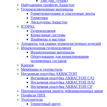
Тип ДВС (сталь)
Набухающие профили Аквастоп
Гидроизоляционные материалы
Герметизирующие и эластичные ленты
Герметики
Дисклудеры Аквастоп
ICOPAL
Гидроизоляция
Кровельные системы
Праймеры и мастики
Аппараты для сварки термопластичных изделий
Инъекционная гидроизоляция
Инъекционные материалы
Оборудование для инъектирования
полимерных составов
Крепеж
Мембраны и геотекстиль
Несъемная опалубка АКВАСТОП
Несъемная опалубка АКВАСТОП СД2
Несъемная опалубка АКВАСТОП ПД2
Несъемная опалубка АКВАСТОП СР
Противопожарная защита деформационных швов
Профили ПВХ
Уплотнители
Гернитовый шнур