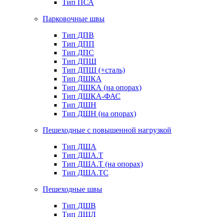
Тип ПСА
Парковочные швы
Тип ДПВ
Тип ДПП
Тип ДПС
Тип ДПШ
Тип ДПШ (+сталь)
Тип ДШКА
Тип ДШКА (на опорах)
Тип ДШКА-ФАС
Тип ДШН
Тип ДШН (на опорах)
Пешеходные с повышенной нагрузкой
Тип ДША
Тип ДША.Т
Тип ДША.Т (на опорах)
Тип ДША.ТС
Пешеходные швы
Тип ДШВ
Тип ДШЛ