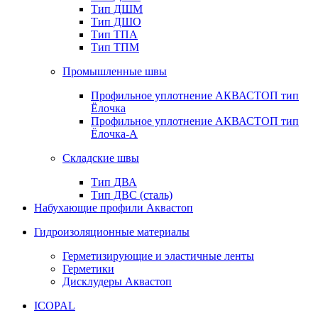
Тип ДШМ
Тип ДШО
Тип ТПА
Тип ТПМ
Промышленные швы
Профильное уплотнение АКВАСТОП тип
Ёлочка
Профильное уплотнение АКВАСТОП тип
Ёлочка-А
Складские швы
Тип ДВА
Тип ДВС (сталь)
Набухающие профили Аквастоп
Гидроизоляционные материалы
Герметизирующие и эластичные ленты
Герметики
Дисклудеры Аквастоп
ICOPAL