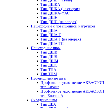
Тип ДПШ (+сталь)
Тип ДШКА
Тип ДШКА (на опорах)
Тип ДШКА-ФАС
Тип ДШН
Тип ДШН (на опорах)
Пешеходные с повышенной нагрузкой
Тип ДША
Тип ДША.Т
Тип ДША.Т (на опорах)
Тип ДША.ТС
Пешеходные швы
Тип ДШВ
Тип ДШЛ
Тип ДШМ
Тип ДШО
Тип ТПА
Тип ТПМ
Промышленные швы
Профильное уплотнение АКВАСТОП
тип Ёлочка
Профильное уплотнение АКВАСТОП
тип Ёлочка-А
Складские швы
Тип ДВА