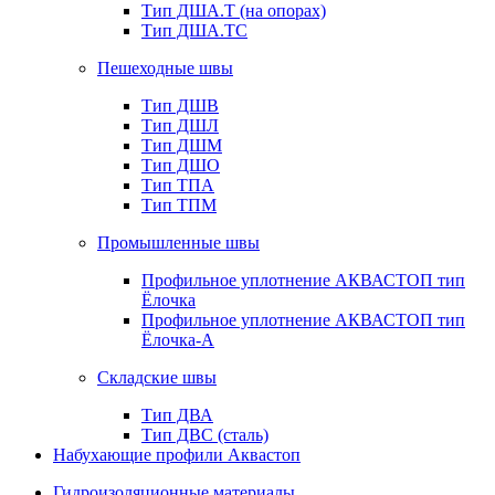
Тип ДША.Т (на опорах)
Тип ДША.ТС
Пешеходные швы
Тип ДШВ
Тип ДШЛ
Тип ДШМ
Тип ДШО
Тип ТПА
Тип ТПМ
Промышленные швы
Профильное уплотнение АКВАСТОП тип
Ёлочка
Профильное уплотнение АКВАСТОП тип
Ёлочка-А
Складские швы
Тип ДВА
Тип ДВС (сталь)
Набухающие профили Аквастоп
Гидроизоляционные материалы