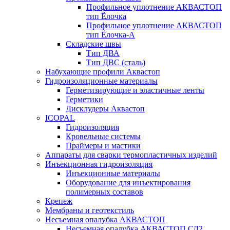
Профильное уплотнение АКВАСТОП
тип Ёлочка
Профильное уплотнение АКВАСТОП
тип Ёлочка-А
Складские швы
Тип ДВА
Тип ДВС (сталь)
Набухающие профили Аквастоп
Гидроизоляционные материалы
Герметизирующие и эластичные ленты
Герметики
Дисклудеры Аквастоп
ICOPAL
Гидроизоляция
Кровельные системы
Праймеры и мастики
Аппараты для сварки термопластичных изделий
Инъекционная гидроизоляция
Инъекционные материалы
Оборудование для инъектирования
полимерных составов
Крепеж
Мембраны и геотекстиль
Несъемная опалубка АКВАСТОП
Несъемная опалубка АКВАСТОП СД2