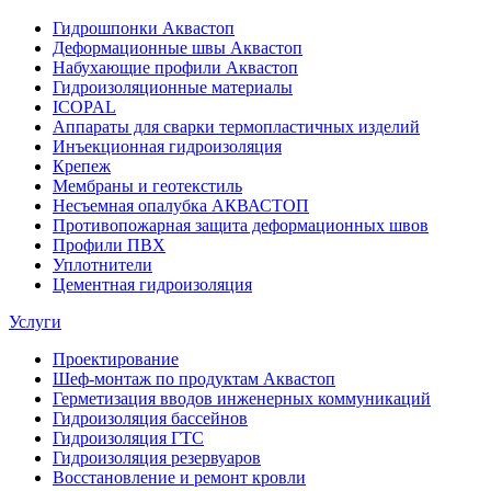
Гидрошпонки Аквастоп
Деформационные швы Аквастоп
Набухающие профили Аквастоп
Гидроизоляционные материалы
ICOPAL
Аппараты для сварки термопластичных изделий
Инъекционная гидроизоляция
Крепеж
Мембраны и геотекстиль
Несъемная опалубка АКВАСТОП
Противопожарная защита деформационных швов
Профили ПВХ
Уплотнители
Цементная гидроизоляция
Услуги
Проектирование
Шеф-монтаж по продуктам Аквастоп
Герметизация вводов инженерных коммуникаций
Гидроизоляция бассейнов
Гидроизоляция ГТС
Гидроизоляция резервуаров
Восстановление и ремонт кровли