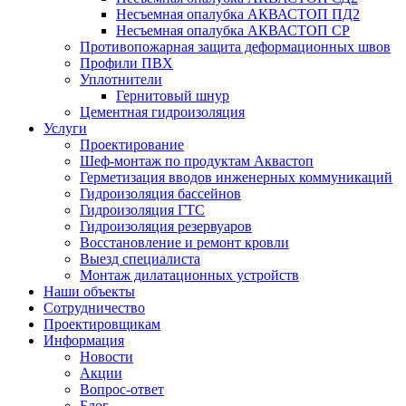
Несъемная опалубка АКВАСТОП ПД2
Несъемная опалубка АКВАСТОП СР
Противопожарная защита деформационных швов
Профили ПВХ
Уплотнители
Гернитовый шнур
Цементная гидроизоляция
Услуги
Проектирование
Шеф-монтаж по продуктам Аквастоп
Герметизация вводов инженерных коммуникаций
Гидроизоляция бассейнов
Гидроизоляция ГТС
Гидроизоляция резервуаров
Восстановление и ремонт кровли
Выезд специалиста
Монтаж дилатационных устройств
Наши объекты
Сотрудничество
Проектировщикам
Информация
Новости
Акции
Вопрос-ответ
Блог