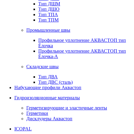
Тип ДШМ
Тип ДШО
Тип ТПА
Тип ТПМ
Промышленные швы
Профильное уплотнение АКВАСТОП тип
Ёлочка
Профильное уплотнение АКВАСТОП тип
Ёлочка-А
Складские швы
Тип ДВА
Тип ДВС (сталь)
Набухающие профили Аквастоп
Гидроизоляционные материалы
Герметизирующие и эластичные ленты
Герметики
Дисклудеры Аквастоп
ICOPAL