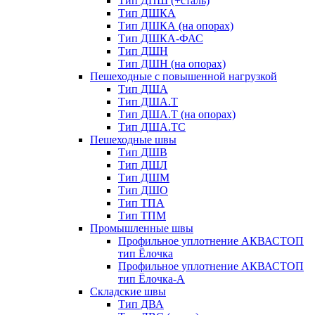
Тип ДПШ (+сталь)
Тип ДШКА
Тип ДШКА (на опорах)
Тип ДШКА-ФАС
Тип ДШН
Тип ДШН (на опорах)
Пешеходные с повышенной нагрузкой
Тип ДША
Тип ДША.Т
Тип ДША.Т (на опорах)
Тип ДША.ТС
Пешеходные швы
Тип ДШВ
Тип ДШЛ
Тип ДШМ
Тип ДШО
Тип ТПА
Тип ТПМ
Промышленные швы
Профильное уплотнение АКВАСТОП
тип Ёлочка
Профильное уплотнение АКВАСТОП
тип Ёлочка-А
Складские швы
Тип ДВА