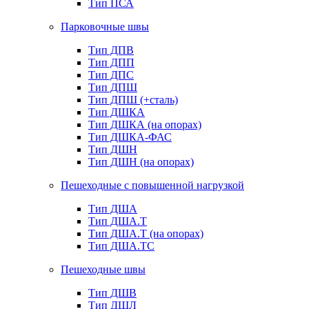
Тип ПСА
Парковочные швы
Тип ДПВ
Тип ДПП
Тип ДПС
Тип ДПШ
Тип ДПШ (+сталь)
Тип ДШКА
Тип ДШКА (на опорах)
Тип ДШКА-ФАС
Тип ДШН
Тип ДШН (на опорах)
Пешеходные с повышенной нагрузкой
Тип ДША
Тип ДША.Т
Тип ДША.Т (на опорах)
Тип ДША.ТС
Пешеходные швы
Тип ДШВ
Тип ДШЛ