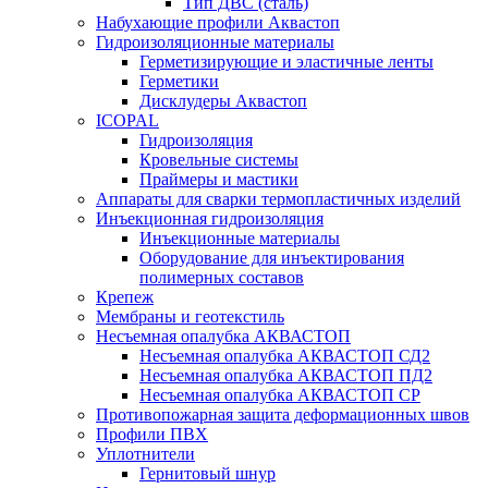
Тип ДВС (сталь)
Набухающие профили Аквастоп
Гидроизоляционные материалы
Герметизирующие и эластичные ленты
Герметики
Дисклудеры Аквастоп
ICOPAL
Гидроизоляция
Кровельные системы
Праймеры и мастики
Аппараты для сварки термопластичных изделий
Инъекционная гидроизоляция
Инъекционные материалы
Оборудование для инъектирования
полимерных составов
Крепеж
Мембраны и геотекстиль
Несъемная опалубка АКВАСТОП
Несъемная опалубка АКВАСТОП СД2
Несъемная опалубка АКВАСТОП ПД2
Несъемная опалубка АКВАСТОП СР
Противопожарная защита деформационных швов
Профили ПВХ
Уплотнители
Гернитовый шнур